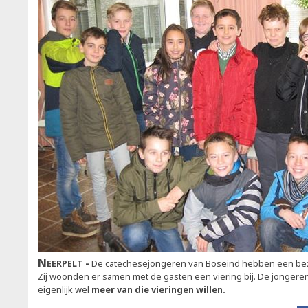
Neerpelt
De catechesejongeren van Boseind hebben een bez
Zij woonden er samen met de gasten een viering bij. De jongeren 
eigenlijk wel
meer van die vieringen willen.