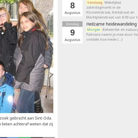
Vandaag
Wekelijkse
8
zaterdagmarkt in de
Kloosterstraat, Kerkstraat en
Augustus
Marktpleinstraat van 8.00 uur t
Heilzame heidewandeling 
Zondag
Morgen
Beheerder en natuurg
9
Palmans neemt je mee door het
ontdekt hoe heide (…)
Augustus
oek gebracht aan Sint-Oda.
lieten achteraf weten dat zij