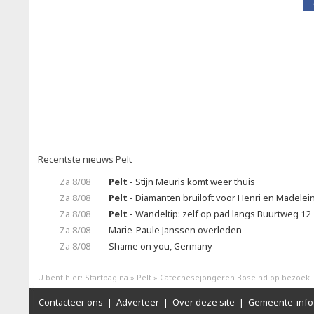
Recentste nieuws Pelt
Za 8/08
Pelt
- Stijn Meuris komt weer thuis
Za 8/08
Pelt
- Diamanten bruiloft voor Henri en Madelei
Za 8/08
Pelt
- Wandeltip: zelf op pad langs Buurtweg 12
Za 8/08
Marie-Paule Janssen overleden
Za 8/08
Shame on you, Germany
U bent hier:
Startpagina
»
Pelt
»
Catechesejongeren Boseind op bezoek i
Contacteer ons
|
Adverteer
|
Over deze site
|
Gemeente-info 