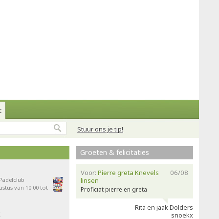
t
Stuur ons je tip!
Groeten & felicitaties
Voor:
Pierre greta Knevels
06/08
 Padelclub
linsen
stus van 10:00 tot
Proficiat pierre en greta
Rita en jaak Dolders
t
snoekx