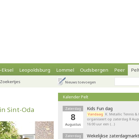
-Eksel
Leopoldsburg
Lommel
Oudsbergen
Peer
Pel
Zoekertjes
Nieuws toevoegen
Kalender Pelt
in Sint-Oda
Kids Fun dag
Zaterdag
Vandaag
K. Metallic Tennis &
8
organiseert op zaterdag 8 Augu
16:00 uur een (…)
Augustus
Wekelijkse zaterdagmark
Zaterdag