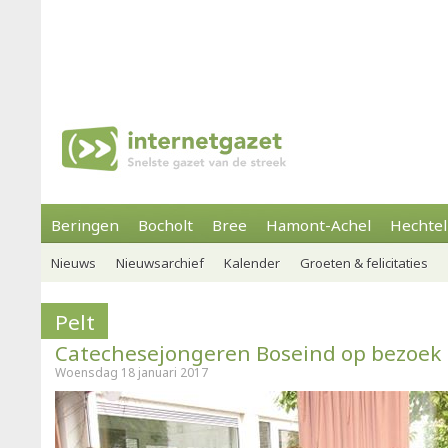
Beringen
Bocholt
Bree
Hamont-Achel
Hechtel
Nieuws
Nieuwsarchief
Kalender
Groeten & felicitaties
Pelt
Catechesejongeren Boseind op bezoek 
Woensdag 18 januari 2017