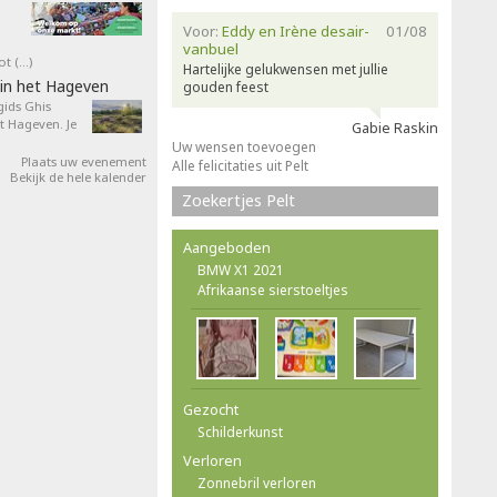
Voor:
Eddy en Irène desair-
01/08
vanbuel
ot (…)
Hartelijke gelukwensen met jullie
in het Hageven
gouden feest
ids Ghis
 Hageven. Je
Gabie Raskin
Uw wensen toevoegen
Plaats uw evenement
Alle felicitaties uit Pelt
Bekijk de hele kalender
Zoekertjes Pelt
Aangeboden
BMW X1 2021
Afrikaanse sierstoeltjes
Gezocht
Schilderkunst
Verloren
Zonnebril verloren