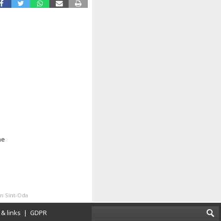
ne
n Sint-Oda
& links
|
GDPR