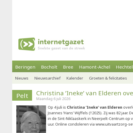
Beringen
Bocholt
Bree
Hamont-Achel
Hechtel
Nieuws
Nieuwsarchief
Kalender
Groeten & felicitaties
Christina ’Ineke’ van Elderen ov
Pelt
Maandag 6 juli 2026
Op 4 juli is
Christina ’Ineke’ van Elderen
overl
Joannes ‘Hans’ Wijffels (†2025). Zij was 82 jaar. D
in de Sint-Niklaaskerk in Neerpelt-Centrum op vr
uur. Online condoleren via www.uitvaartzorg-s