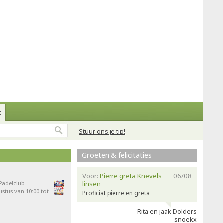
t
Stuur ons je tip!
Groeten & felicitaties
Voor:
Pierre greta Knevels
06/08
 Padelclub
linsen
stus van 10:00 tot
Proficiat pierre en greta
Rita en jaak Dolders
t
snoekx