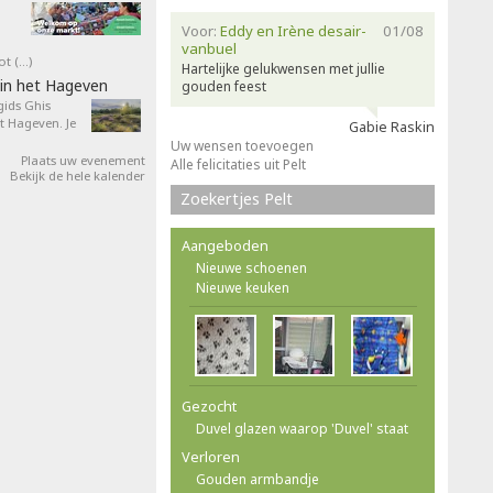
Voor:
Eddy en Irène desair-
01/08
vanbuel
ot (…)
Hartelijke gelukwensen met jullie
in het Hageven
gouden feest
ids Ghis
 Hageven. Je
Gabie Raskin
Uw wensen toevoegen
Plaats uw evenement
Alle felicitaties uit Pelt
Bekijk de hele kalender
Zoekertjes Pelt
Aangeboden
Nieuwe schoenen
Nieuwe keuken
Gezocht
Duvel glazen waarop 'Duvel' staat
Verloren
Gouden armbandje