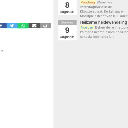
Vandaag
Wekelijkse
8
zaterdagmarkt in de
Kloosterstraat, Kerkstraat en
Augustus
Marktpleinstraat van 8.00 uur t
Heilzame heidewandeling 
Zondag
Morgen
Beheerder en natuurg
9
Palmans neemt je mee door het
ontdekt hoe heide (…)
Augustus
ne