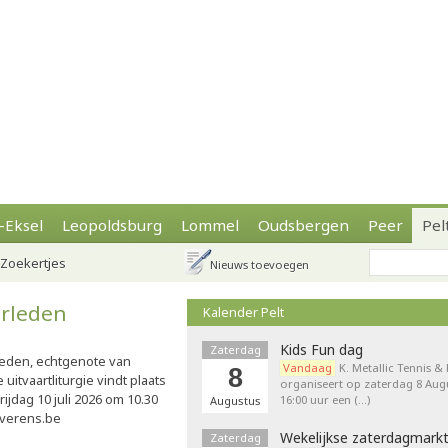
-Eksel
Leopoldsburg
Lommel
Oudsbergen
Peer
Pel
Zoekertjes
Nieuws toevoegen
erleden
Kalender Pelt
Kids Fun dag
Zaterdag
eden, echtgenote van
Vandaag
K. Metallic Tennis &
8
e uitvaartliturgie vindt plaats
organiseert op zaterdag 8 Augu
ijdag 10 juli 2026 om 10.30
16:00 uur een (…)
Augustus
everens.be
Wekelijkse zaterdagmark
Zaterdag