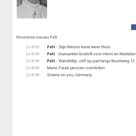
Recentste nieuws Pelt
Za 8/08
Pelt
- Stijn Meuris komt weer thuis
Za 8/08
Pelt
- Diamanten bruiloft voor Henri en Madelei
Za 8/08
Pelt
- Wandeltip: zelf op pad langs Buurtweg 12
Za 8/08
Marie-Paule Janssen overleden
Za 8/08
Shame on you, Germany