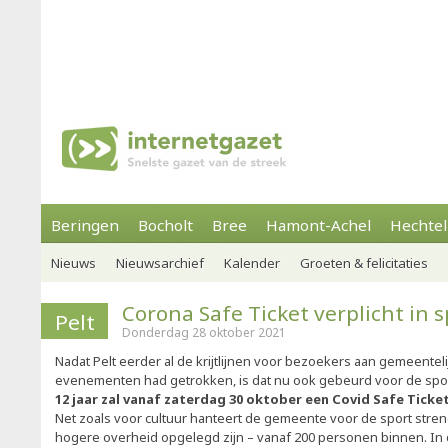
Beringen
Bocholt
Bree
Hamont-Achel
Hechtel
Nieuws
Nieuwsarchief
Kalender
Groeten & felicitaties
Corona Safe Ticket verplicht in 
Pelt
Donderdag 28 oktober 2021
Nadat Pelt eerder al de krijtlijnen voor bezoekers aan gemeentel
evenementen had getrokken, is dat nu ook gebeurd voor de spo
12 jaar zal vanaf zaterdag 30 oktober een Covid Safe Tick
Net zoals voor cultuur hanteert de gemeente voor de sport str
hogere overheid opgelegd zijn – vanaf 200 personen binnen. In 