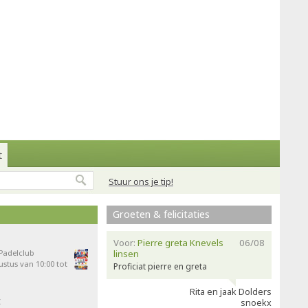
t
Stuur ons je tip!
Groeten & felicitaties
Voor:
Pierre greta Knevels
06/08
 Padelclub
linsen
stus van 10:00 tot
Proficiat pierre en greta
Rita en jaak Dolders
t
snoekx