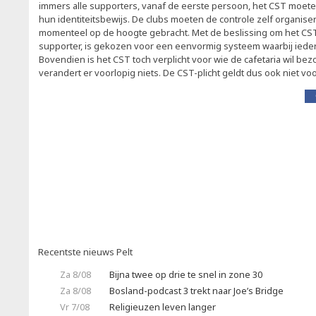
immers alle supporters, vanaf de eerste persoon, het CST moe
hun identiteitsbewijs. De clubs moeten de controle zelf organise
momenteel op de hoogte gebracht. Met de beslissing om het CST
supporter, is gekozen voor een eenvormig systeem waarbij iedere
Bovendien is het CST toch verplicht voor wie de cafetaria wil bez
verandert er voorlopig niets. De CST-plicht geldt dus ook niet voo
Recentste nieuws Pelt
Za 8/08
Bijna twee op drie te snel in zone 30
Za 8/08
Bosland-podcast 3 trekt naar Joe’s Bridge
Vr 7/08
Religieuzen leven langer