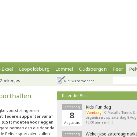
-Eksel
Leopoldsburg
Lommel
Oudsbergen
Peer
Pel
Zoekertjes
Nieuws toevoegen
sporthallen
Kalender Pelt
Kids Fun dag
Zaterdag
ijke voorstellingen en
Vandaag
K. Metallic Tennis &
8
rt.
Iedere supporter vanaf
organiseert op zaterdag 8 Augu
et (CST) moeten voorleggen
.
16:00 uur een (…)
Augustus
engere normen dan die door de
de Peltse sportzalen zullen
Wekelijkse zaterdagmark
Zaterdag