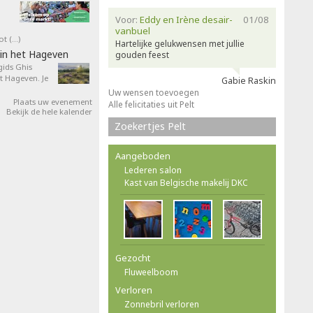
Voor:
Eddy en Irène desair-
01/08
vanbuel
ot (…)
Hartelijke gelukwensen met jullie
in het Hageven
gouden feest
ids Ghis
 Hageven. Je
Gabie Raskin
Uw wensen toevoegen
Plaats uw evenement
Alle felicitaties uit Pelt
Bekijk de hele kalender
Zoekertjes Pelt
Aangeboden
Lederen salon
Kast van Belgische makelij DKC
Gezocht
Fluweelboom
Verloren
Zonnebril verloren