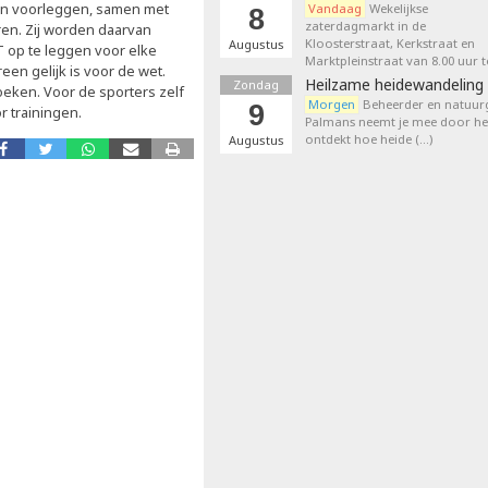
ten voorleggen, samen met
Vandaag
Wekelijkse
8
zaterdagmarkt in de
ren. Zij worden daarvan
Kloosterstraat, Kerkstraat en
Augustus
 op te leggen voor elke
Marktpleinstraat van 8.00 uur t
en gelijk is voor de wet.
Heilzame heidewandeling 
Zondag
oeken. Voor de sporters zelf
Morgen
Beheerder en natuurg
9
r trainingen.
Palmans neemt je mee door het
ontdekt hoe heide (…)
Augustus