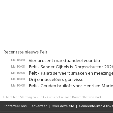
Recentste nieuws Pelt
Vier procent marktaandeel voor bio
Ma 10/08
Pelt
- Sander Gijbels is Dorpsschutter 202
Ma 10/08
Pelt
- Palati serveert smaken én meezing
Ma 10/08
Drij onnüezelèèrs gön visse
Ma 10/08
Pelt
- Gouden bruiloft voor Henri en Mari
Ma 10/08
U bent hier:
Startpagina
»
Pelt
»
Cultureel seizoen Dommelhof van start
Contacteer ons
|
Adverteer
|
Over deze site
|
Gemeente-info & link