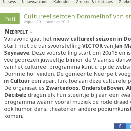
Nieuws
Nieuwsarchief
Kalender
Groeten & felicitaties
Zoeker
Cultureel seizoen Dommelhof van st
Pelt
Vrijdag 20 september 2013
Neerpelt
Vanavond gaat het
nieuw cultureel seizoen in 
start met de dansvoorstelling
VICTOR
van
Jan M
Seynaeve
. Deze voorstelling start om 20u15 en i
veelgeprezen juweeltje binnen de Vlaamse dansw
van het cultureel programma kunt u op de
websi
Dommelhof vinden. De gemeente Neerpelt voe
in Cultuur
een apart luik toe aan deze culturele
De organisaties
Zwartedoos
,
OndersteBoven
,
A
Decibelz
dragen elk hun steentje bij aan een kwal
programma waarin vooral muziek de rode draad 
ook humor, dans, theater en andere podiumkuns
komen.