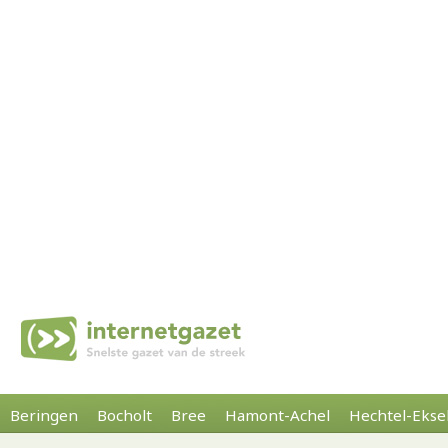
Beringen
Bocholt
Bree
Hamont-Achel
Hechtel-Ekse