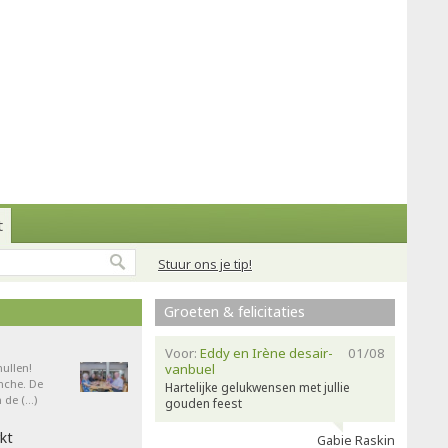
t
Stuur ons je tip!
Groeten & felicitaties
Voor:
Eddy en Irène desair-
01/08
ullen!
vanbuel
nche. De
Hartelijke gelukwensen met jullie
 de (…)
gouden feest
kt
Gabie Raskin