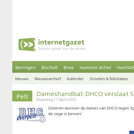
Beringen
Bocholt
Bree
Hamont-Achel
Hechtel
Nieuws
Nieuwsarchief
Kalender
Groeten & felicitaties
Dameshandbal: DHCO verslaat 
Pelt
Maandag 17 april 2023
Gisteren wonnen de dames van DHCO tegen Sp
de zege is binnen!