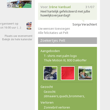
Voor:
Irène Vanbuel
31/07
Heel hartelijk gefeliciteerd met jullie
huwelijksverjaardag!!
organiseert op
Sonja Verachtert
ot 16:00 uur (…)
Uw wensen toevoegen
Alle felicitaties uit Pelt
Plaats uw evenement
Bekijk de hele kalender
Zoekertjes Pelt
Aangeboden
T- shirts met palm logo
Thule Motion XL 800 Dakkoffer
Gezocht
Gezocht:
zitmaaiers,quads,brommers,
Verloren
Zonnebril verloren