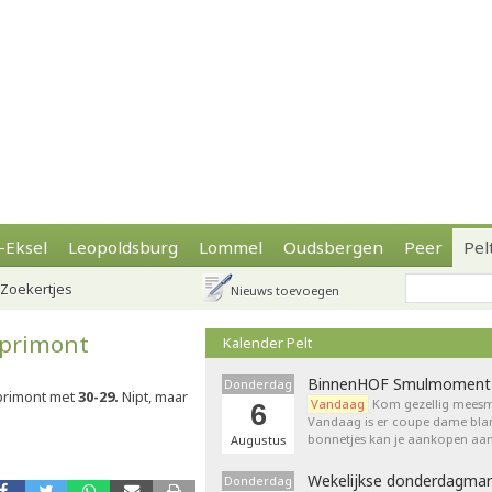
-Eksel
Leopoldsburg
Lommel
Oudsbergen
Peer
Pel
Zoekertjes
Nieuws toevoegen
Sprimont
Kalender Pelt
BinnenHOF Smulmoment
Donderdag
rimont met
30-29.
Nipt, maar
Vandaag
Kom gezellig meesm
6
Vandaag is er coupe dame bla
bonnetjes kan je aankopen aan
Augustus
Wekelijkse donderdagmar
Donderdag