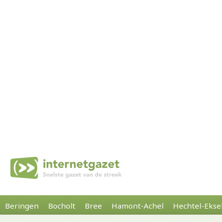
Beringen
Bocholt
Bree
Hamont-Achel
Hechtel-Ekse