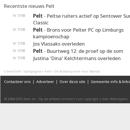
Recentste nieuws Pelt
Pelt
- Peltse ruiters actief op Sentower 
Vr 7/08
Classic
Pelt
- Brons voor Pelter PC op Limburgs
Vr 7/08
kampioenschap
Jos Vlassaks overleden
Vr 7/08
Pelt
- Buurtweg 12: de proef op de som
Vr 7/08
Justina 'Dina' Kelchtermans overleden
Vr 7/08
U bent hier:
Startpagina
»
Pelt
»
De Brabançonne voor Martijn
Contacteer ons
|
Adverteer
|
Over deze site
|
Gemeente-info & link
© 2004-2013
Faes nv
-
Op de artikels en foto’s rust copyright
|
Site: Webstylers