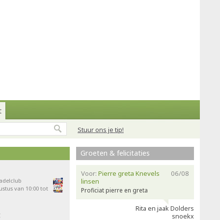
t
Stuur ons je tip!
Groeten & felicitaties
Voor:
Pierre greta Knevels
06/08
Padelclub
linsen
stus van 10:00 tot
Proficiat pierre en greta
Rita en jaak Dolders
t
snoekx