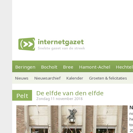
Beringen
Bocholt
Bree
Hamont-Achel
Hechtel
Nieuws
Nieuwsarchief
Kalender
Groeten & felicitaties
De elfde van den elfde
Pelt
Zondag 11 november 2018
N
n
h
t
2