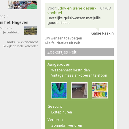
Voor:
Eddy en Irène desair-
01/08
vanbuel
ot (…)
Hartelijke gelukwensen met jullie
in het Hageven
gouden feest
 Palmans
. Je ontdekt
Gabie Raskin
Uw wensen toevoegen
Plaats uw evenement
Alle felicitaties uit Pelt
Bekijk de hele kalender
Zoekertjes Pelt
Aangeboden
Wespennest bestrijden
Vintage massief koperen telefoon
Gezocht
E-step huren
Verloren
Zonnebril verloren