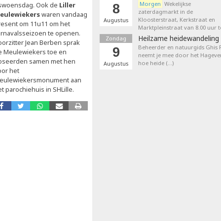
Morgen
Wekelijkse
swoensdag. Ook de
Liller
8
zaterdagmarkt in de
eulewiekers
waren vandaag
Kloosterstraat, Kerkstraat en
Augustus
resent om 11u11 om het
Marktpleinstraat van 8.00 uur t
arnavalsseizoen te openen.
Heilzame heidewandeling 
Zondag
oorzitter Jean Berben sprak
Beheerder en natuurgids Ghis
9
e Meulewiekers toe en
neemt je mee door het Hageven
oseerden samen met hen
hoe heide (…)
Augustus
oor het
eulewiekersmonument aan
t parochiehuis in SHLille.