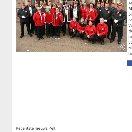
A
M
p
c
V
d
p
v
M
he
Recentste nieuws Pelt