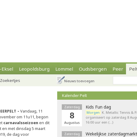
-Eksel
Leopoldsburg
Lommel
Oudsbergen
Peer
Pel
Zoekertjes
Nieuws toevoegen
Kalender Pelt
Kids Fun dag
Zaterdag
eerpelt
Vandaag, 11
Morgen
K. Metallic Tennis & 
8
ovember om 11u11, begon
organiseert op zaterdag 8 Augu
et
carnavalsseizoen
en dit
16:00 uur een (…)
Augustus
ot en met dinsdag 5 maart
Wekelijkse zaterdagmark
019, de dag voor
Zaterdag