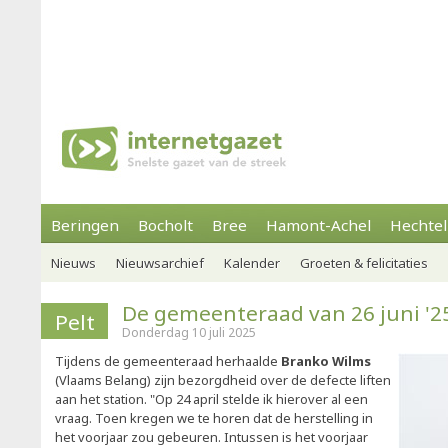
Beringen
Bocholt
Bree
Hamont-Achel
Hechtel
Nieuws
Nieuwsarchief
Kalender
Groeten & felicitaties
De gemeenteraad van 26 juni '25
Pelt
Donderdag 10 juli 2025
Tijdens de gemeenteraad herhaalde
Branko Wilms
(Vlaams Belang) zijn bezorgdheid over de defecte liften
aan het station. "Op 24 april stelde ik hierover al een
vraag. Toen kregen we te horen dat de herstelling in
het voorjaar zou gebeuren. Intussen is het voorjaar