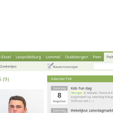
-Eksel
Leopoldsburg
Lommel
Oudsbergen
Peer
Pel
Zoekertjes
Nieuws toevoegen
 (9)
Kalender Pelt
Kids Fun dag
Zaterdag
Morgen
K. Metallic Tennis & 
8
organiseert op zaterdag 8 Augu
16:00 uur een (…)
Augustus
Wekelijkse zaterdagmark
Zaterdag