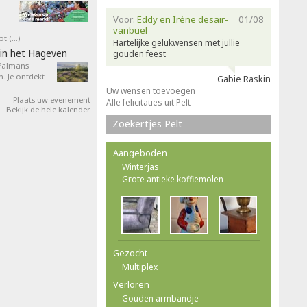
Voor:
Eddy en Irène desair-
01/08
vanbuel
ot (…)
Hartelijke gelukwensen met jullie
in het Hageven
gouden feest
 Palmans
. Je ontdekt
Gabie Raskin
Uw wensen toevoegen
Plaats uw evenement
Alle felicitaties uit Pelt
Bekijk de hele kalender
Zoekertjes Pelt
Aangeboden
Winterjas
Grote antieke koffiemolen
Gezocht
Multiplex
Verloren
Gouden armbandje