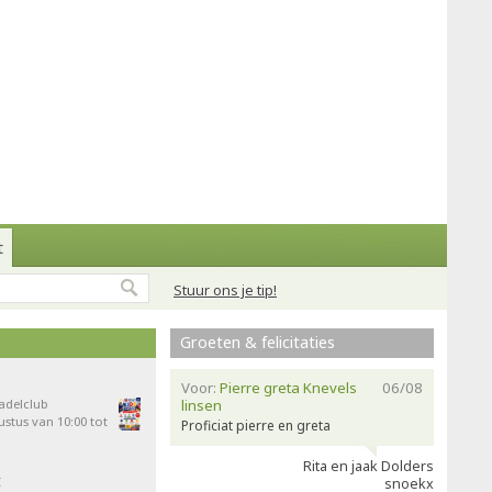
t
Stuur ons je tip!
Groeten & felicitaties
Voor:
Pierre greta Knevels
06/08
Padelclub
linsen
stus van 10:00 tot
Proficiat pierre en greta
Rita en jaak Dolders
t
snoekx