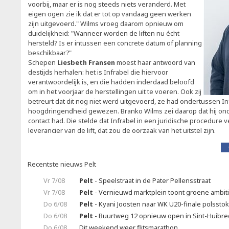
voorbij, maar er is nog steeds niets veranderd. Met
eigen ogen zie ik dat er tot op vandaag geen werken
zijn uitgevoerd." Wilms vroeg daarom opnieuw om
duidelijkheid: "Wanneer worden de liften nu écht
hersteld? Is er intussen een concrete datum of planning
beschikbaar?"
Schepen
Liesbeth Fransen
moest haar antwoord van
destijds herhalen: het is Infrabel die hiervoor
verantwoordelijk is, en die hadden inderdaad beloofd
om in het voorjaar de herstellingen uit te voeren. Ook zij
betreurt dat dit nog niet werd uitgevoerd, ze had ondertussen In
hoogdringendheid gewezen. Branko Wilms zei daarop dat hij on
contact had. Die stelde dat Infrabel in een juridische procedure 
leverancier van de lift, dat zou de oorzaak van het uitstel zijn.
Recentste nieuws Pelt
Vr 7/08
Pelt
- Speelstraat in de Pater Pellensstraat
Vr 7/08
Pelt
- Vernieuwd marktplein toont groene ambit
Do 6/08
Pelt
- Kyani Joosten naar WK U20-finale polssto
Do 6/08
Pelt
- Buurtweg 12 opnieuw open in Sint-Huibrec
Do 6/08
Dit weekend weer flitsmarathon