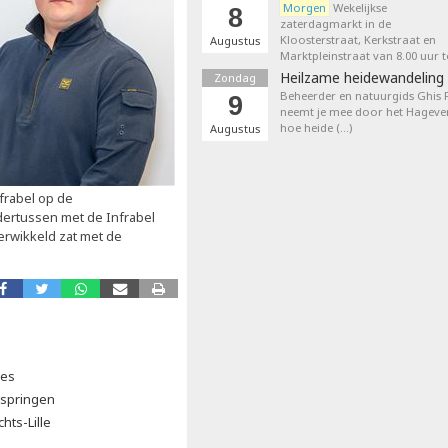
Morgen
Wekelijkse
8
zaterdagmarkt in de
Kloosterstraat, Kerkstraat en
Augustus
Marktpleinstraat van 8.00 uur t
Heilzame heidewandeling 
Zondag
Beheerder en natuurgids Ghis
9
neemt je mee door het Hageven
hoe heide (…)
Augustus
frabel op de
dertussen met de Infrabel
verwikkeld zat met de
ies
kspringen
hts-Lille