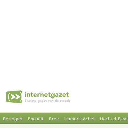
Beringen
Bocholt
Bree
Hamont-Achel
Hechtel-Ekse