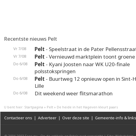
Recentste nieuws Pelt
Pelt
- Speelstraat in de Pater Pellensstraa
Vr 7/08
Pelt
- Vernieuwd marktplein toont groene
Vr 7/08
Pelt
- Kyani Joosten naar WK U20-finale
Do 6/08
polsstokspringen
Pelt
- Buurtweg 12 opnieuw open in Sint-H
Do 6/08
Lille
Dit weekend weer flitsmarathon
Do 6/08
U bent hier:
Startpagina
»
Pelt
»
De heide in het Hageven kleurt paars
Contacteer ons
|
Adverteer
|
Over deze site
|
Gemeente-info & link
© 2004-2013
Faes nv
-
Op de artikels en foto’s rust copyright
|
Site: Webstylers