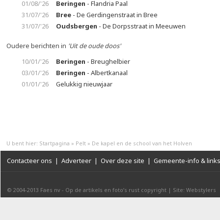
01/08/'26
Beringen
- Flandria Paal
31/07/'26
Bree
- De Gerdingenstraat in Bree
31/07/'26
Oudsbergen
- De Dorpsstraat in Meeuwen
Oudere berichten in
'Uit de oude doos'
10/01/'26
Beringen
- Breughelbier
03/01/'26
Beringen
- Albertkanaal
01/01/'26
Gelukkig nieuwjaar
U bent hier:
Startpagina
»
Pelt
»
De kapel en de school van het Holven
Contacteer ons
|
Adverteer
|
Over deze site
|
Gemeente-info & link
© 2004-2013
Faes nv
-
Op de artikels en foto’s rust copyright
|
Site: Webstylers