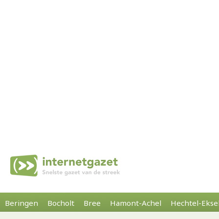
Beringen
Bocholt
Bree
Hamont-Achel
Hechtel-Ekse