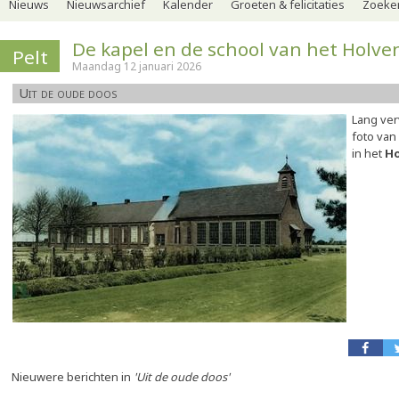
Nieuws
Nieuwsarchief
Kalender
Groeten & felicitaties
Zoeker
De kapel en de school van het Holve
Pelt
Maandag 12 januari 2026
Uit de oude doos
Lang ver
foto van
in het
Ho
Nieuwere berichten in
'Uit de oude doos'