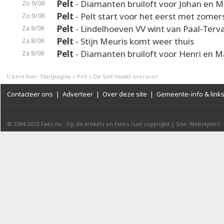
Pelt
- Diamanten bruiloft voor Johan en M
Zo 9/08
Pelt
- Pelt start voor het eerst met zomer
Zo 9/08
Pelt
- Lindelhoeven VV wint van Paal-Terv
Za 8/08
Pelt
- Stijn Meuris komt weer thuis
Za 8/08
Pelt
- Diamanten bruiloft voor Henri en M
Za 8/08
U bent hier:
Startpagina
»
Pelt
»
De Sint maakt overuren
Contacteer ons
|
Adverteer
|
Over deze site
|
Gemeente-info & link
© 2004-2013
Faes nv
-
Op de artikels en foto’s rust copyright
|
Site: Webstylers