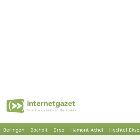
Beringen
Bocholt
Bree
Hamont-Achel
Hechtel-Ekse