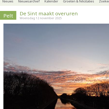
Nieuws
Nieuwsarchief
Kalender
Groeten & felicitaties
Zoeker
De Sint maakt overuren
Pelt
Woensdag 12 november 2025