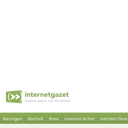
Beringen
Bocholt
Bree
Hamont-Achel
Hechtel-Ekse