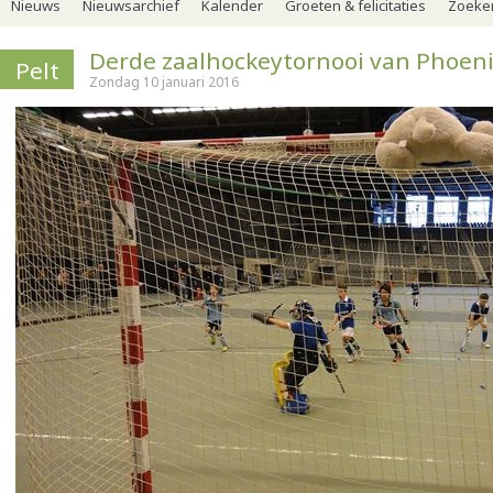
Nieuws
Nieuwsarchief
Kalender
Groeten & felicitaties
Zoeker
Derde zaalhockeytornooi van Phoen
Pelt
Zondag 10 januari 2016