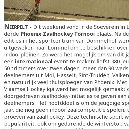
Neerpelt
Dit weekend vond in de Soeverein in
derde
Phoenix Zaalhockey Tornooi
plaats. Na d
edities in het sportcentrum van Dommelhof wer
uitgeweken naar Lommel om te beschikken over
indoorpleinen. Zo werd het mogelijk om van dit ja
een
internationaal
event te maken: liefst 380 je
50 trimmers over twee dagen, meer dan 90 weds
deelnemers uit Mol, Hasselt, Sint-Truiden, Valke
en natuurlijk veel thuisploegen van Phoenix. Met
Vlaamse Hockeyliga werd het mogelijk gemaakt
doorgedreven zaalhockey-initiaties te geven aan 
deelnemers. Het hoofddoel is om de jeugdige spe
jaar, die nog geen indoor zaalcompetitie spelen, 
proeven van zaalhockey. Deze technische sport w
populariteit, ook om gedurende de winterstop v