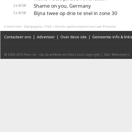
Shame on you, Germany
Za 8/08
Bijna twee op drie te snel in zone 30
Za 8/08
U bent hier:
Startpagina
»
Pelt
»
Derde zaalhockeytornooi van Phoenix
Contacteer ons
|
Adverteer
|
Over deze site
|
Gemeente-info & link
© 2004-2013
Faes nv
-
Op de artikels en foto’s rust copyright
|
Site: Webstylers