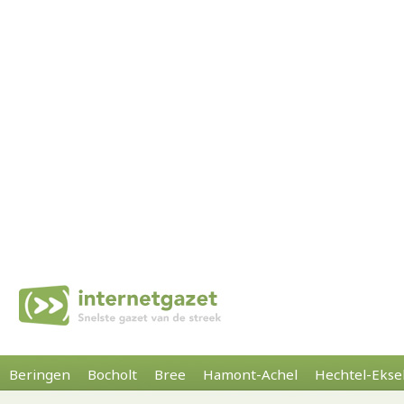
Beringen
Bocholt
Bree
Hamont-Achel
Hechtel-Ekse