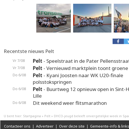
Recentste nieuws Pelt
Pelt
- Speelstraat in de Pater Pellensstraa
Vr 7/08
Pelt
- Vernieuwd marktplein toont groene
Vr 7/08
Pelt
- Kyani Joosten naar WK U20-finale
Do 6/08
polsstokspringen
Pelt
- Buurtweg 12 opnieuw open in Sint-H
Do 6/08
Lille
Dit weekend weer flitsmarathon
Do 6/08
U bent hier:
Startpagina
»
Pelt
»
DHCO-jeugd beleeft onvergetelijke week in Spa
Contacteer ons
|
Adverteer
|
Over deze site
|
Gemeente-info & link