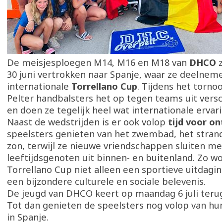
De meisjesploegen M14, M16 en M18 van
DHCO
z
30 juni vertrokken naar Spanje, waar ze deelnem
internationale
Torrellano Cup
. Tijdens het torn
Pelter handbalsters het op tegen teams uit versc
en doen ze tegelijk heel wat internationale ervar
Naast de wedstrijden is er ook volop
tijd voor o
speelsters genieten van het zwembad, het stran
zon, terwijl ze nieuwe vriendschappen sluiten me
leeftijdsgenoten uit binnen- en buitenland. Zo w
Torrellano Cup niet alleen een sportieve uitdagi
een bijzondere culturele en sociale belevenis.
De jeugd van DHCO keert op maandag 6 juli terug
Tot dan genieten de speelsters nog volop van hu
in Spanje.