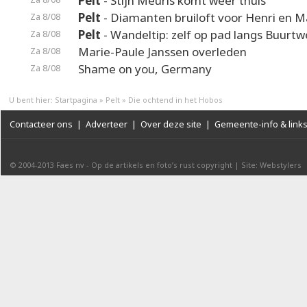
Pelt
- Stijn Meuris komt weer thuis
Pelt
- Diamanten bruiloft voor Henri en M
Za 8/08
Pelt
- Wandeltip: zelf op pad langs Buurt
Za 8/08
Marie-Paule Janssen overleden
Za 8/08
Shame on you, Germany
Za 8/08
U bent hier:
Startpagina
»
Pelt
»
Die ochtend in het Hobos
Contacteer ons
|
Adverteer
|
Over deze site
|
Gemeente-info & link
© 2004-2013
Faes nv
-
Op de artikels en foto’s rust copyright
|
Site: Webstylers