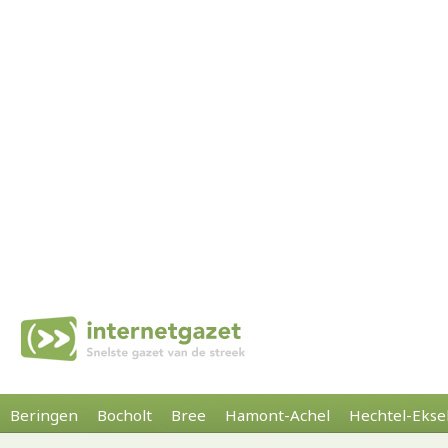
Beringen
Bocholt
Bree
Hamont-Achel
Hechtel-Ekse