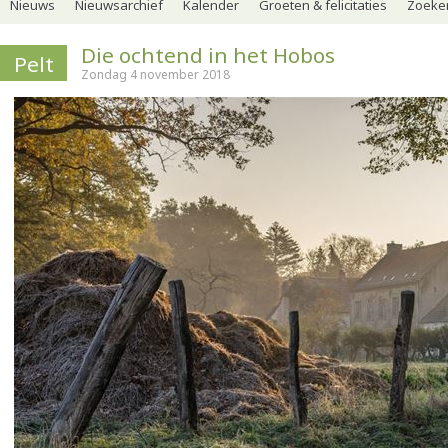
Nieuws
Nieuwsarchief
Kalender
Groeten & felicitaties
Zoeker
Die ochtend in het Hobos
Pelt
Zondag 4 november 2018