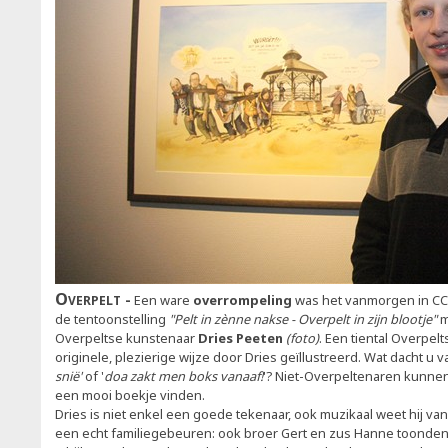
Overpelt
Een ware
overrompeling
was het vanmorgen in CC
de tentoonstelling
"Pelt in zènne nakse - Overpelt in zijn blootje"
m
Overpeltse kunstenaar
Dries Peeten
(foto)
. Een tiental Overpel
originele, plezierige wijze door Dries geïllustreerd. Wat dacht u 
snië'
of '
doa zakt men boks vanaaf!
'? Niet-Overpeltenaren kunnen
een mooi boekje vinden.
Dries is niet enkel een goede tekenaar, ook muzikaal weet hij v
een echt familiegebeuren: ook broer Gert en zus Hanne toonden