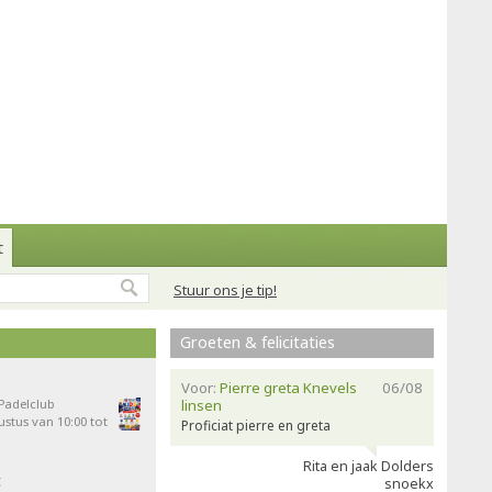
t
Stuur ons je tip!
Groeten & felicitaties
Voor:
Pierre greta Knevels
06/08
 Padelclub
linsen
stus van 10:00 tot
Proficiat pierre en greta
Rita en jaak Dolders
t
snoekx