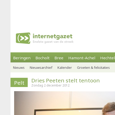
Beringen
Bocholt
Bree
Hamont-Achel
Hechtel
Nieuws
Nieuwsarchief
Kalender
Groeten & felicitaties
Dries Peeten stelt tentoon
Pelt
Zondag 2 december 2012