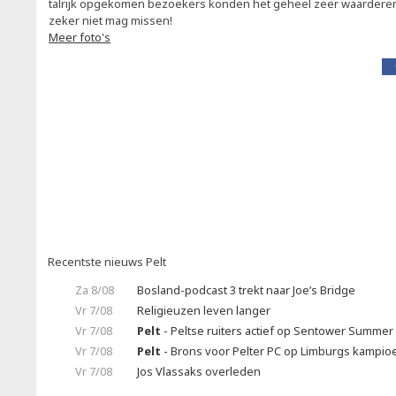
talrijk opgekomen bezoekers konden het geheel zeer waarderen.
zeker niet mag missen!
Meer foto's
Recentste nieuws Pelt
Za 8/08
Bosland-podcast 3 trekt naar Joe’s Bridge
Vr 7/08
Religieuzen leven langer
Vr 7/08
Pelt
- Peltse ruiters actief op Sentower Summer 
Vr 7/08
Pelt
- Brons voor Pelter PC op Limburgs kampi
Vr 7/08
Jos Vlassaks overleden