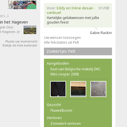
Voor:
Eddy en Irène desair-
01/08
vanbuel
ot (…)
Hartelijke gelukwensen met jullie
in het Hageven
gouden feest
ids Ghis
 Hageven. Je
Gabie Raskin
Uw wensen toevoegen
Plaats uw evenement
Alle felicitaties uit Pelt
Bekijk de hele kalender
Zoekertjes Pelt
Aangeboden
Kast van Belgische makelij DKC
Mini cooper 2008
Gezocht
Fluweelboom
Verloren
Zonnebril verloren