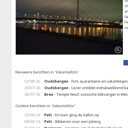
d
s
a
la
he
ru
Nieuwere berichten in
'Vakantiefoto'
02/08/'26
Oudsbergen
- Fort, quarantaine en vakantiege
26/07/'26
Oudsbergen
- Lezer ontdekt indrukwekkend ka
26/07/'26
Bree
- Temple Neuf: iconische blikvanger in Met
Oudere berichten in
'Vakantiefoto'
23/09/'24
Pelt
- En toen ging de ballon op
04/09/'24
Pelt
- Bibberen voor een ijsberg