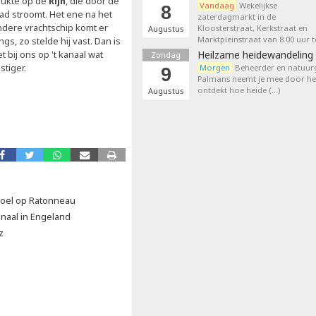
rukte op de
Rijn
, die door de
Vandaag
Wekelijkse
8
tad stroomt. Het ene na het
zaterdagmarkt in de
ndere vrachtschip komt er
Kloosterstraat, Kerkstraat en
Augustus
Marktpleinstraat van 8.00 uur t
ngs, zo stelde hij vast. Dan is
t bij ons op 't kanaal wat
Heilzame heidewandeling 
Zondag
stiger.
Morgen
Beheerder en natuurg
9
Palmans neemt je mee door het
ontdekt hoe heide (…)
Augustus
voel op Ratonneau
naal in Engeland
z