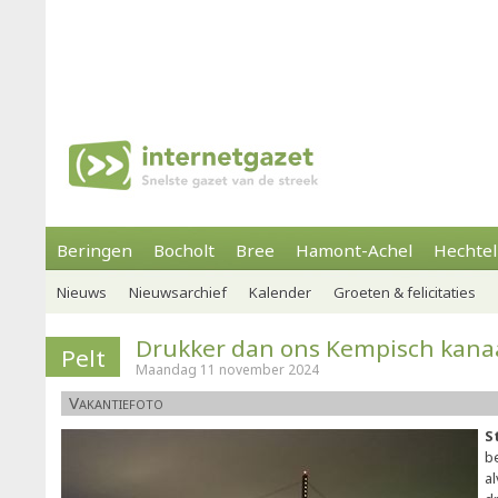
Beringen
Bocholt
Bree
Hamont-Achel
Hechtel
Nieuws
Nieuwsarchief
Kalender
Groeten & felicitaties
Drukker dan ons Kempisch kana
Pelt
Maandag 11 november 2024
Vakantiefoto
S
b
a