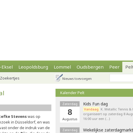
-Eksel
Leopoldsburg
Lommel
Oudsbergen
Peer
Pel
Zoekertjes
Nieuws toevoegen
al
Kalender Pelt
Kids Fun dag
Zaterdag
Vandaag
K. Metallic Tennis &
8
organiseert op zaterdag 8 Augu
tefke Stevens
was op
16:00 uur een (…)
Augustus
ezoek in Düsseldorf, en was
lvast onder de indruk van de
Wekelijkse zaterdagmark
Zaterdag