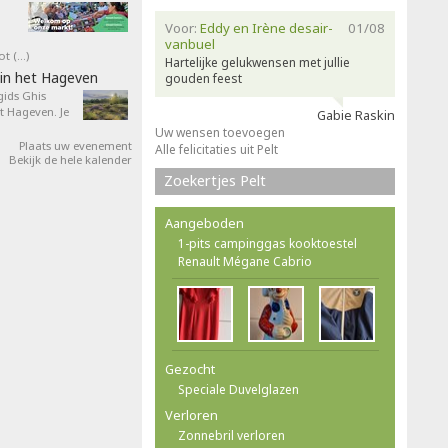
Voor:
Eddy en Irène desair-
01/08
vanbuel
ot (…)
Hartelijke gelukwensen met jullie
in het Hageven
gouden feest
ids Ghis
 Hageven. Je
Gabie Raskin
Uw wensen toevoegen
Plaats uw evenement
Alle felicitaties uit Pelt
Bekijk de hele kalender
Zoekertjes Pelt
Aangeboden
1-pits campinggas kooktoestel
Renault Mégane Cabrio
Gezocht
Speciale Duvelglazen
Verloren
Zonnebril verloren