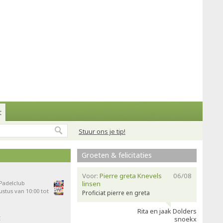
t
Stuur ons je tip!
Groeten & felicitaties
Voor:
Pierre greta Knevels
06/08
 Padelclub
linsen
stus van 10:00 tot
Proficiat pierre en greta
Rita en jaak Dolders
t
snoekx