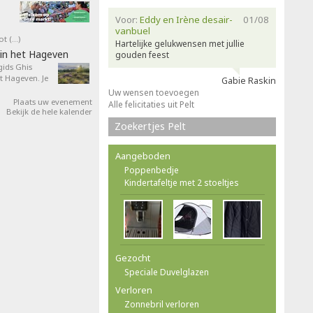
Voor:
Eddy en Irène desair-
01/08
vanbuel
ot (…)
Hartelijke gelukwensen met jullie
in het Hageven
gouden feest
ids Ghis
 Hageven. Je
Gabie Raskin
Uw wensen toevoegen
Plaats uw evenement
Alle felicitaties uit Pelt
Bekijk de hele kalender
Zoekertjes Pelt
Aangeboden
Poppenbedje
Kindertafeltje met 2 stoeltjes
Gezocht
Speciale Duvelglazen
Verloren
Zonnebril verloren