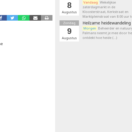
Vandaag
Wekelijkse
8
zaterdagmarkt in de
Kloosterstraat, Kerkstraat en
Augustus
Marktpleinstraat van 8.00 uur t
Heilzame heidewandeling 
Zondag
Morgen
Beheerder en natuurg
9
Palmans neemt je mee door het
ontdekt hoe heide (…)
Augustus
ne