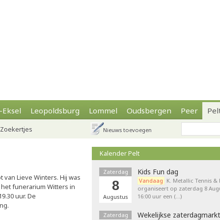
-Eksel
Leopoldsburg
Lommel
Oudsbergen
Peer
Pel
Zoekertjes
Nieuws toevoegen
Kalender Pelt
Kids Fun dag
Zaterdag
 van Lieve Winters. Hij was
Vandaag
K. Metallic Tennis &
8
 het funerarium Witters in
organiseert op zaterdag 8 Augu
19.30 uur. De
16:00 uur een (…)
Augustus
ing.
Wekelijkse zaterdagmark
Zaterdag