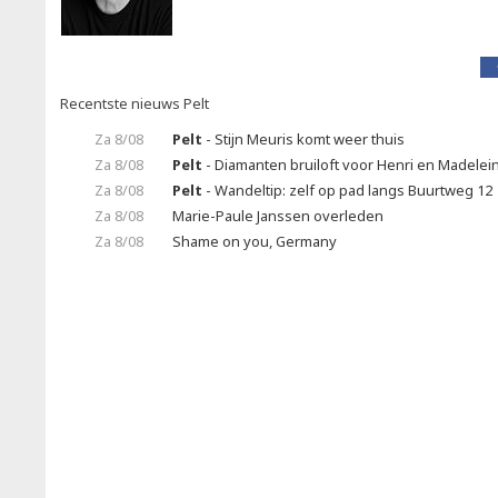
Recentste nieuws Pelt
Za 8/08
Pelt
- Stijn Meuris komt weer thuis
Za 8/08
Pelt
- Diamanten bruiloft voor Henri en Madelei
Za 8/08
Pelt
- Wandeltip: zelf op pad langs Buurtweg 12
Za 8/08
Marie-Paule Janssen overleden
Za 8/08
Shame on you, Germany