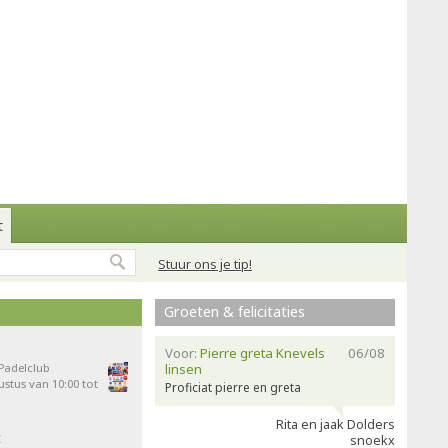
t
Stuur ons je tip!
Groeten & felicitaties
Voor:
Pierre greta Knevels
06/08
 Padelclub
linsen
stus van 10:00 tot
Proficiat pierre en greta
Rita en jaak Dolders
t
snoekx