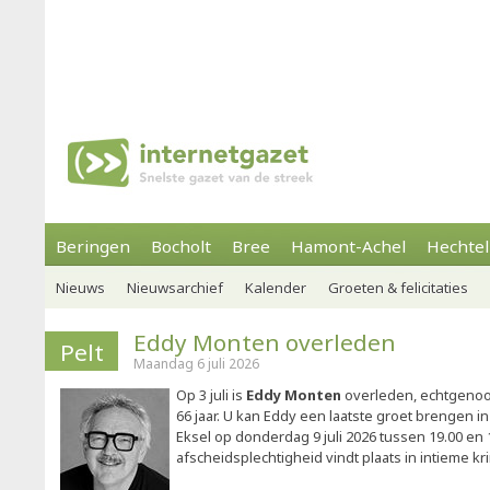
Beringen
Bocholt
Bree
Hamont-Achel
Hechtel
Nieuws
Nieuwsarchief
Kalender
Groeten & felicitaties
Eddy Monten overleden
Pelt
Maandag 6 juli 2026
Op 3 juli is
Eddy Monten
overleden, echtgenoot
66 jaar. U kan Eddy een laatste groet brengen in
Eksel op donderdag 9 juli 2026 tussen 19.00 en 
afscheidsplechtigheid vindt plaats in intieme kr