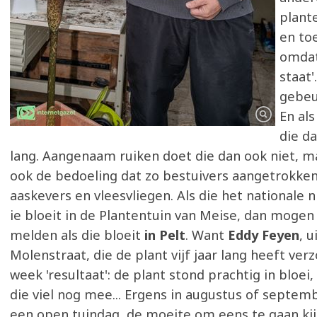
plant
en to
omdat 
staat'
gebeur
En als
die da
lang. Aangenaam ruiken doet die dan ook niet, ma
ook de bedoeling dat zo bestuivers aangetrokken
aaskevers en vleesvliegen. Als die het nationale n
ie bloeit in de Plantentuin van Meise, dan mogen 
melden als die bloeit
in Pelt
. Want
Eddy Feyen
, u
Molenstraat, die de plant vijf jaar lang heeft ver
week 'resultaat': de plant stond prachtig in bloei,
die viel nog mee... Ergens in augustus of septem
een open tuindag, de moeite om eens te gaan kijk