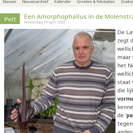
Nieuws
Nieuwsarchief
Kalender
Groeten & felicitaties
Zoeker
Een Amorphophallus in de Molenstr
Pelt
Woensdag 30 april 2025
De La
zegt 
wellic
maar 
het N
wellic
staat
die li
vorme
kenne
de '
pe
tegens
ander