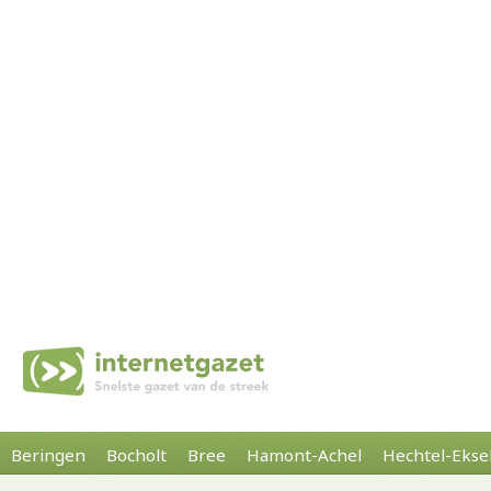
Beringen
Bocholt
Bree
Hamont-Achel
Hechtel-Ekse