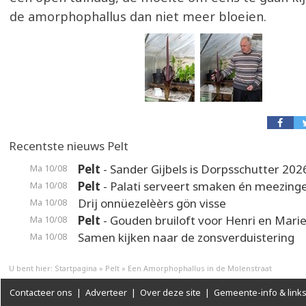
de amorphophallus dan niet meer bloeien.
Recentste nieuws Pelt
Pelt
- Sander Gijbels is Dorpsschutter 202
Ma 10/08
Pelt
- Palati serveert smaken én meezing
Ma 10/08
Drij onnüezelèèrs gön visse
Ma 10/08
Pelt
- Gouden bruiloft voor Henri en Mari
Ma 10/08
Samen kijken naar de zonsverduistering
Ma 10/08
U bent hier:
Startpagina
»
Pelt
»
Een Amorphophallus in de Molenstraat
Contacteer ons
|
Adverteer
|
Over deze site
|
Gemeente-info & link