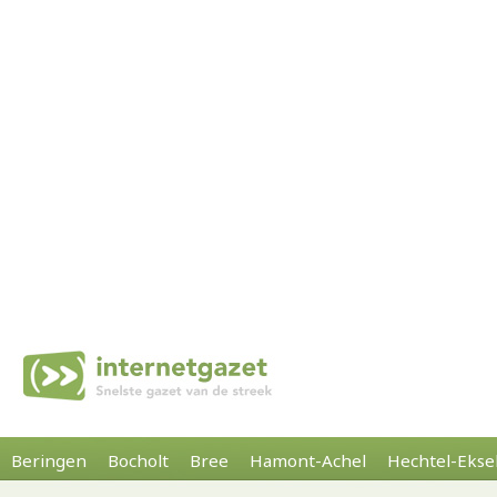
Beringen
Bocholt
Bree
Hamont-Achel
Hechtel-Ekse