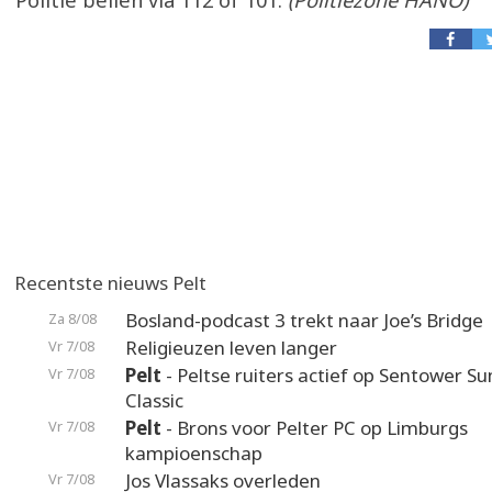
Politie bellen via 112 of 101.
(Politiezone HANO)
Recentste nieuws Pelt
Bosland-podcast 3 trekt naar Joe’s Bridge
Za 8/08
Religieuzen leven langer
Vr 7/08
Pelt
- Peltse ruiters actief op Sentower 
Vr 7/08
Classic
Pelt
- Brons voor Pelter PC op Limburgs
Vr 7/08
kampioenschap
Jos Vlassaks overleden
Vr 7/08