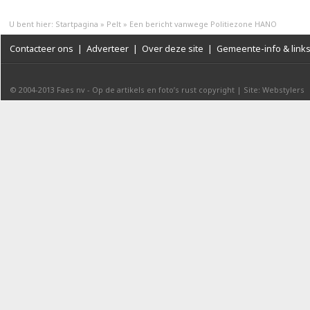
U bent hier:
Startpagina
»
Pelt
»
Een bericht vanwege Politiezone HANO
Contacteer ons
|
Adverteer
|
Over deze site
|
Gemeente-info & link
© 2004-2013
Faes nv
-
Op de artikels en foto’s rust copyright
|
Site: Webstylers