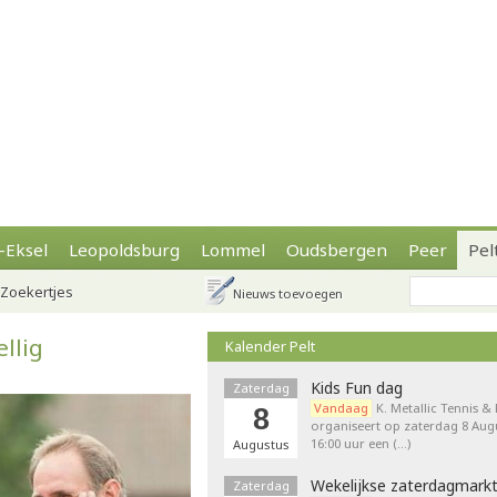
-Eksel
Leopoldsburg
Lommel
Oudsbergen
Peer
Pel
Zoekertjes
Nieuws toevoegen
llig
Kalender Pelt
Kids Fun dag
Zaterdag
Vandaag
K. Metallic Tennis &
8
organiseert op zaterdag 8 Augu
16:00 uur een (…)
Augustus
Wekelijkse zaterdagmark
Zaterdag