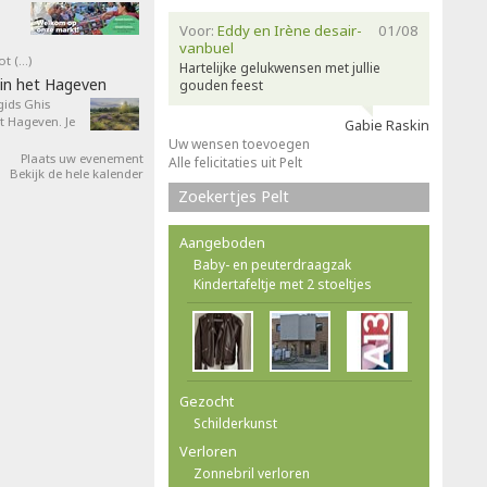
Voor:
Eddy en Irène desair-
01/08
vanbuel
ot (…)
Hartelijke gelukwensen met jullie
in het Hageven
gouden feest
ids Ghis
 Hageven. Je
Gabie Raskin
Uw wensen toevoegen
Plaats uw evenement
Alle felicitaties uit Pelt
Bekijk de hele kalender
Zoekertjes Pelt
Aangeboden
Baby- en peuterdraagzak
Kindertafeltje met 2 stoeltjes
Gezocht
Schilderkunst
Verloren
Zonnebril verloren