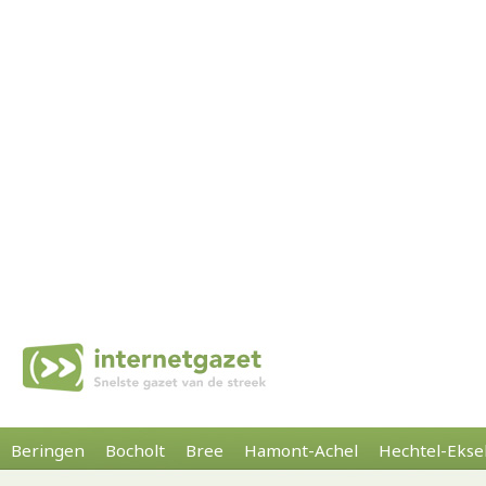
Beringen
Bocholt
Bree
Hamont-Achel
Hechtel-Ekse