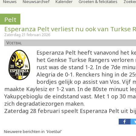
Nieuws
Nieuwsarchief
Kalender
Groeten & felicitaties
Zoeker
Pelt
Esperanza Pelt verliest nu ook van Turkse 
Zaterdag 21 februari 2026
Voetbal
Esperanza Pelt heeft vanavond het k
het Genkse Turkse Rangers verlore
rust was de stand 1-2. In de 7de min
Alegria de 0-1. Renckers hing in de 2
bordjes gelijk op assist van Vos. Vijf
maakte Kaylesiz er 1-2 van. In de 80ste minuut l
Yakupçebioglu de eindstand vast. Met 1 op 30 m
zich degradatiezorgen maken.
Zaterdag 28 februari speelt Esperanza Pelt uit bi
Nieuwere berichten in
'Voetbal'