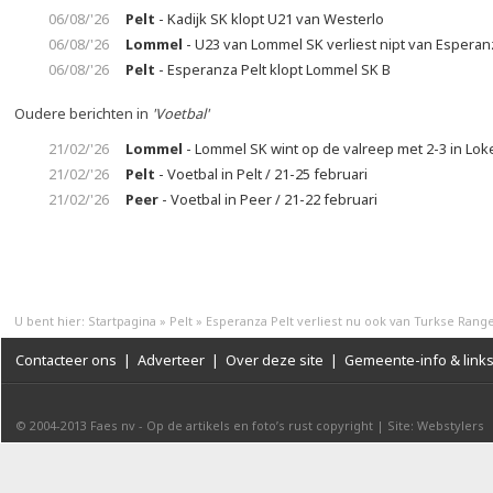
06/08/'26
Pelt
- Kadijk SK klopt U21 van Westerlo
06/08/'26
Lommel
- U23 van Lommel SK verliest nipt van Esperan
06/08/'26
Pelt
- Esperanza Pelt klopt Lommel SK B
Oudere berichten in
'Voetbal'
21/02/'26
Lommel
- Lommel SK wint op de valreep met 2-3 in Lok
21/02/'26
Pelt
- Voetbal in Pelt / 21-25 februari
21/02/'26
Peer
- Voetbal in Peer / 21-22 februari
U bent hier:
Startpagina
»
Pelt
»
Esperanza Pelt verliest nu ook van Turkse Rang
Contacteer ons
|
Adverteer
|
Over deze site
|
Gemeente-info & link
© 2004-2013
Faes nv
-
Op de artikels en foto’s rust copyright
|
Site: Webstylers