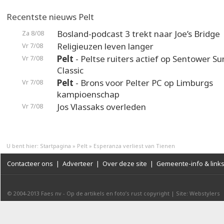
Recentste nieuws Pelt
Bosland-podcast 3 trekt naar Joe’s Bridge
Za 8/08
Religieuzen leven langer
Vr 7/08
Pelt
- Peltse ruiters actief op Sentower 
Vr 7/08
Classic
Pelt
- Brons voor Pelter PC op Limburgs
Vr 7/08
kampioenschap
Jos Vlassaks overleden
Vr 7/08
U bent hier:
Startpagina
»
Pelt
»
Esperanza verliest van Tienen
Contacteer ons
|
Adverteer
|
Over deze site
|
Gemeente-info & link
© 2004-2013
Faes nv
-
Op de artikels en foto’s rust copyright
|
Site: Webstylers