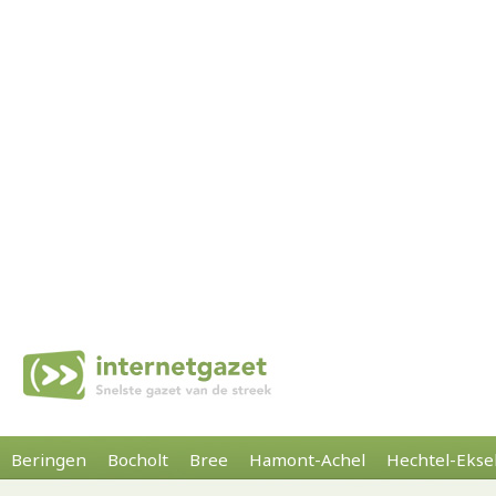
Beringen
Bocholt
Bree
Hamont-Achel
Hechtel-Ekse