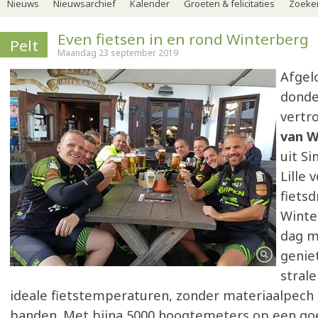
Nieuws
Nieuwsarchief
Kalender
Groeten & felicitaties
Zoeker
Even fietsen in en rond Winterberg
Pelt
Maandag 23 september 2019
Afgel
donde
vertr
van 
uit Si
Lille 
fiets
Winte
dag m
genie
stral
ideale fietstemperaturen, zonder materiaalpech 
banden. Met bijna 5000 hoogtemeters op een go