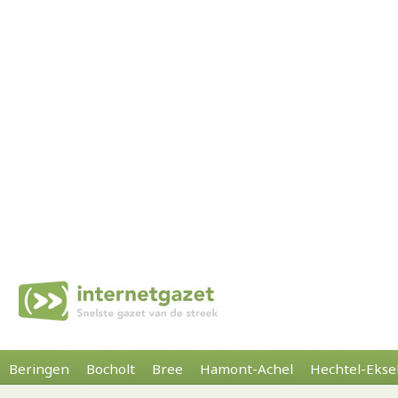
Beringen
Bocholt
Bree
Hamont-Achel
Hechtel-Ekse