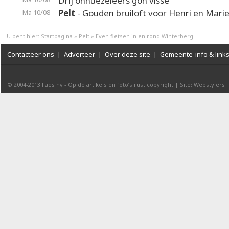
Drij onnüezelèèrs gön visse
Pelt
- Gouden bruiloft voor Henri en Mari
Ma 10/08
U bent hier:
Startpagina
»
Pelt
»
Even fietsen in en rond Winterberg
Contacteer ons
|
Adverteer
|
Over deze site
|
Gemeente-info & link
© 2004-2013
Faes nv
-
Op de artikels en foto’s rust copyright
|
Site: Webstylers