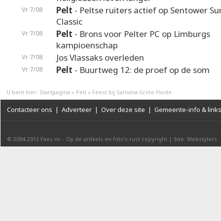
Pelt
- Peltse ruiters actief op Sentower 
Vr 7/08
Classic
Pelt
- Brons voor Pelter PC op Limburgs
Vr 7/08
kampioenschap
Jos Vlassaks overleden
Vr 7/08
Pelt
- Buurtweg 12: de proef op de som
Vr 7/08
U bent hier:
Startpagina
»
Pelt
»
Feest bij Samana Grote Heide
Contacteer ons
|
Adverteer
|
Over deze site
|
Gemeente-info & link
© 2004-2013
Faes nv
-
Op de artikels en foto’s rust copyright
|
Site: Webstylers