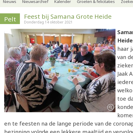
Nieuws
Nieuwsarchief
Kalender
Groeten & felicitaties
Zoeker
Feest bij Samana Grote Heide
Pelt
Donderdag 14 oktober 2021
Saman
Heide
haar j
van d
zieken
Jaak 
iedere
welko
toe d
kond
komen
en te feesten na de lange periode van de coron
bezinning volgde een lekkere maaltijd en vervolge