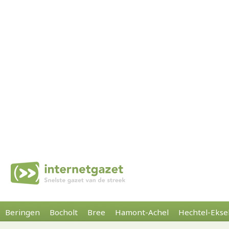
Beringen
Bocholt
Bree
Hamont-Achel
Hechtel-Ekse