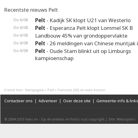
Recentste nieuws Pelt
Pelt
- Kadijk SK klopt U21 van Westerlo
Do 6/08
Pelt
- Esperanza Pelt klopt Lommel SK B
Do 6/08
Landbouw 45% van grondoppervlakte
Do 6/08
Pelt
- 26 meldingen van Chinese muntjak i
Do 6/08
Pelt
- Oude Stam blinkt uit op Limburgs
Do 6/08
kampioenschap
U bent hier:
Startpagina
»
Pelt
»
Fietsster (30) en auto botsen
Contacteer ons
|
Adverteer
|
Over deze site
|
Gemeente-info & link
© 2004-2013
Faes nv
-
Op de artikels en foto’s rust copyright
|
Site: Webstylers