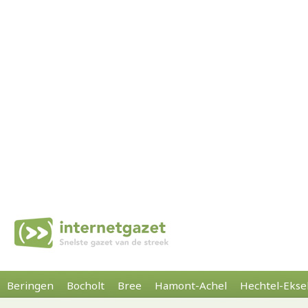
Beringen
Bocholt
Bree
Hamont-Achel
Hechtel-Ekse