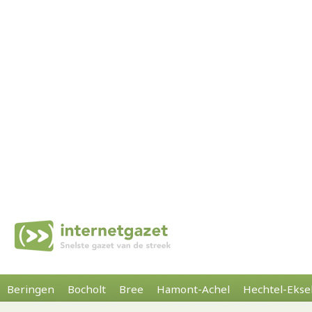
Beringen
Bocholt
Bree
Hamont-Achel
Hechtel-Ekse