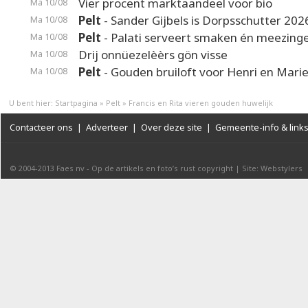
Vier procent marktaandeel voor bio
Ma 10/08
Pelt
- Sander Gijbels is Dorpsschutter 202
Ma 10/08
Pelt
- Palati serveert smaken én meezing
Ma 10/08
Drij onnüezelèèrs gön visse
Ma 10/08
Pelt
- Gouden bruiloft voor Henri en Mari
Ma 10/08
U bent hier:
Startpagina
»
Pelt
»
Francis en Rita vieren gouden huwelijk
Contacteer ons
|
Adverteer
|
Over deze site
|
Gemeente-info & link
© 2004-2013
Faes nv
-
Op de artikels en foto’s rust copyright
|
Site: Webstylers