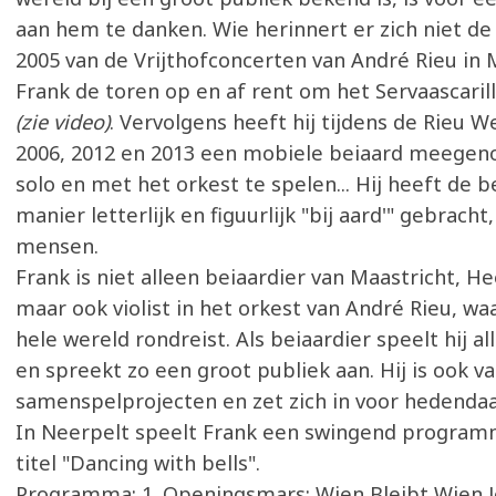
aan hem te danken. Wie herinnert er zich niet de
2005 van de Vrijthofconcerten van André Rieu in 
Frank de toren op en af rent om het Servaascaril
(zie video)
. Vervolgens heeft hij tijdens de Rieu W
2006, 2012 en 2013 een mobiele beiaard meege
solo en met het orkest te spelen... Hij heeft de b
manier letterlijk en figuurlijk "bij aard'" gebracht
mensen.
Frank is niet alleen beiaardier van Maastricht, H
maar ook violist in het orkest van André Rieu, wa
hele wereld rondreist. Als beiaardier speelt hij al
en spreekt zo een groot publiek aan. Hij is ook v
samenspelprojecten en zet zich in voor hedenda
In Neerpelt speelt Frank een swingend program
titel "Dancing with bells".
Programma: 1. Openingsmars: Wien Bleibt Wien 