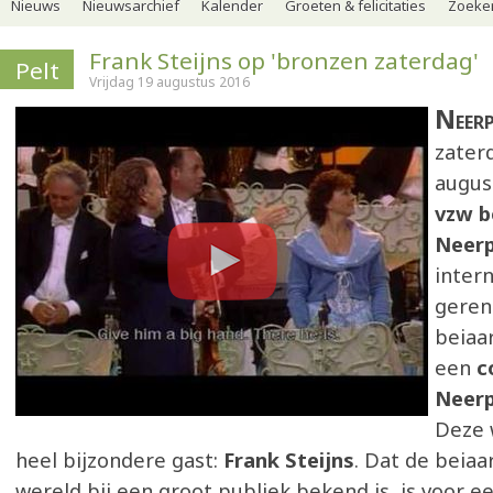
Nieuws
Nieuwsarchief
Kalender
Groeten & felicitaties
Zoeker
Frank Steijns op 'bronzen zaterdag'
Pelt
Vrijdag 19 augustus 2016
Neer
zater
augus
vzw b
Neerp
inter
gere
beiaar
een
c
Neerp
Deze 
heel bijzondere gast:
Frank Steijns
. Dat de beiaa
wereld bij een groot publiek bekend is, is voor e