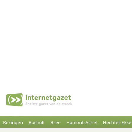
Beringen
Bocholt
Bree
Hamont-Achel
Hechtel-Ekse