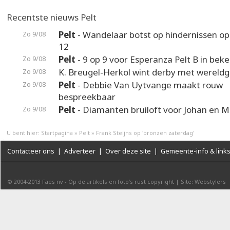
Recentste nieuws Pelt
Pelt
- Wandelaar botst op hindernissen o
Zo 9/08
12
Pelt
- 9 op 9 voor Esperanza Pelt B in beke
Zo 9/08
K. Breugel-Herkol wint derby met wereldg
Zo 9/08
Pelt
- Debbie Van Uytvange maakt rouw
Zo 9/08
bespreekbaar
Pelt
- Diamanten bruiloft voor Johan en M
Zo 9/08
U bent hier:
Startpagina
»
Pelt
»
Frank Steijns op 'bronzen zaterdag'
Contacteer ons
|
Adverteer
|
Over deze site
|
Gemeente-info & link
© 2004-2013
Faes nv
-
Op de artikels en foto’s rust copyright
|
Site: Webstylers