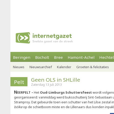
Beringen
Bocholt
Bree
Hamont-Achel
Hechtel
Nieuws
Nieuwsarchief
Kalender
Groeten & felicitaties
Geen OLS in SHLille
Pelt
Zaterdag 13 juli 2013
Neerpelt
Het
Oud-Limburgs Schuttersfeest
wordt volgend
georganiseerd: vanmiddag werd buksschutterij Sint-Sebastiaan u
Stramproy. Dat gebeurde toen een schutter van het Lilse zestal 
bölke
op de schietboom miste en de Lillenaars dus konden inpak