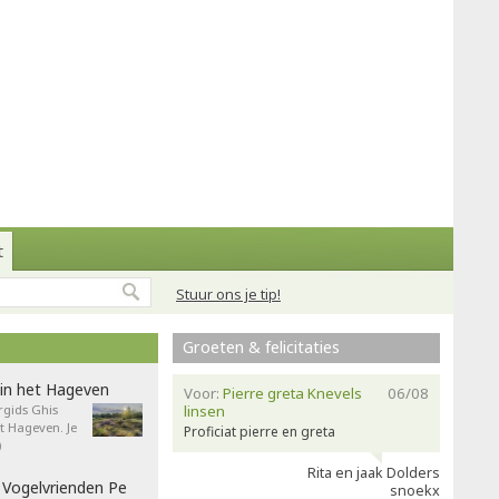
t
Stuur ons je tip!
Groeten & felicitaties
in het Hageven
Voor:
Pierre greta Knevels
06/08
gids Ghis
linsen
 Hageven. Je
Proficiat pierre en greta
)
Rita en jaak Dolders
 Vogelvrienden Pe
snoekx