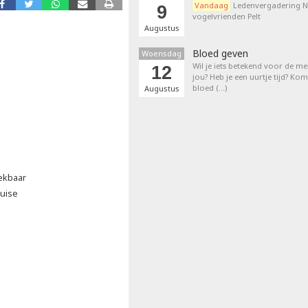
Vandaag
Ledenvergadering N
9
vogelvrienden Pelt
Augustus
Bloed geven
Woensdag
Wil je iets betekend voor de 
12
jou? Heb je een uurtje tijd? K
bloed (…)
Augustus
ekbaar
ouise