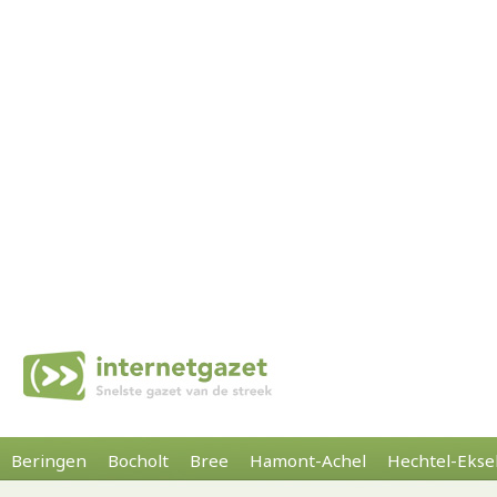
Beringen
Bocholt
Bree
Hamont-Achel
Hechtel-Ekse