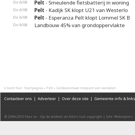
Pelt
- Smeulende fietsbatterij in woning
Do 6/08
Pelt
- Kadijk SK klopt U21 van Westerlo
Do 6/08
Pelt
- Esperanza Pelt klopt Lommel SK B
Do 6/08
Landbouw 45% van grondoppervlakte
Do 6/08
U bent hier:
Startpagina
»
Pelt
»
Geldautomaat mikpunt van vandalen
Contacteer ons
|
Adverteer
|
Over deze site
|
Gemeente-info & link
© 2004-2013
Faes nv
-
Op de artikels en foto’s rust copyright
|
Site: Webstylers