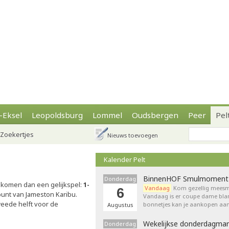
-Eksel
Leopoldsburg
Lommel
Oudsbergen
Peer
Pel
Zoekertjes
Nieuws toevoegen
Kalender Pelt
BinnenHOF Smulmoment
Donderdag
gekomen dan een gelijkspel:
1-
Vandaag
Kom gezellig meesm
6
lpunt van Jameston Karibu.
Vandaag is er coupe dame bla
eede helft voor de
bonnetjes kan je aankopen aan
Augustus
Wekelijkse donderdagmar
Donderdag