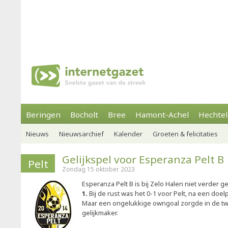
Beringen
Bocholt
Bree
Hamont-Achel
Hechtel
Nieuws
Nieuwsarchief
Kalender
Groeten & felicitaties
Gelijkspel voor Esperanza Pelt B
Pelt
Zondag 15 oktober 2023
Esperanza Pelt B is bij Zelo Halen niet verder 
1.
Bij de rust was het 0-1 voor Pelt, na een doe
Maar een ongelukkige owngoal zorgde in de tw
gelijkmaker.