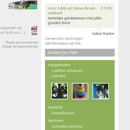
Voor:
Eddy en Irène desair-
01/08
vanbuel
Hartelijke gelukwensen met jullie
gouden feest
organiseert op
ot 16:00 uur (…)
Gabie Raskin
Uw wensen toevoegen
Plaats uw evenement
Alle felicitaties uit Pelt
Bekijk de hele kalender
Zoekertjes Pelt
Aangeboden
Comfort schoenen.
Lourdes
Gezocht
Fluweelboom
Verloren
Zonnebril verloren