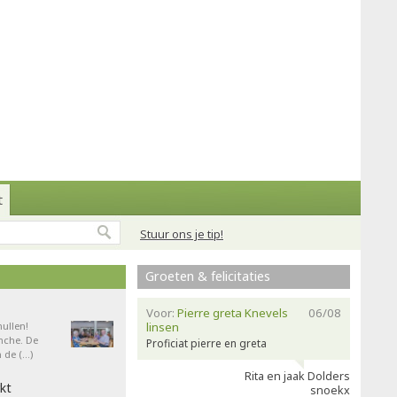
t
Stuur ons je tip!
Groeten & felicitaties
Voor:
Pierre greta Knevels
06/08
ullen!
linsen
nche. De
Proficiat pierre en greta
 de (…)
Rita en jaak Dolders
kt
snoekx