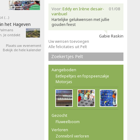
Voor:
Eddy en Irène desair-
01/08
vanbuel
ot (…)
Hartelijke gelukwensen met jullie
in het Hageven
gouden feest
 Palmans
. Je ontdekt
Gabie Raskin
Uw wensen toevoegen
Plaats uw evenement
Alle felicitaties uit Pelt
Bekijk de hele kalender
Zoekertjes Pelt
Aangeboden
Eetlepeltjes en fopspeenzakje
Motorjas
Gezocht
Fluweelboom
Verloren
Zonnebril verloren