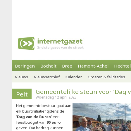
Beringen
Bocholt
Bree
Hamont-Achel
Hechtel
Nieuws
Nieuwsarchief
Kalender
Groeten & felicitaties
Gemeentelijke steun voor 'Dag 
Pelt
Woensdag 12 april 2023
Het gemeentebestuur gaat aan
elk buurtinitiatief tijdens de
‘Dag van de Buren'
een
feestbudget van
90 euro
geven. Dat bedrag kunnen