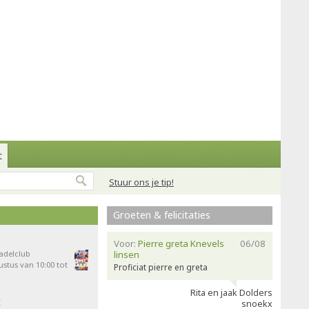
t
Stuur ons je tip!
Groeten & felicitaties
Voor:
Pierre greta Knevels
06/08
Padelclub
linsen
stus van 10:00 tot
Proficiat pierre en greta
Rita en jaak Dolders
t
snoekx