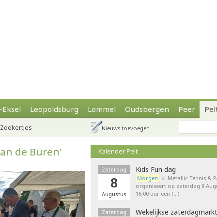
-Eksel
Leopoldsburg
Lommel
Oudsbergen
Peer
Pel
Zoekertjes
Nieuws toevoegen
van de Buren'
Kalender Pelt
Kids Fun dag
Zaterdag
Morgen
K. Metallic Tennis & 
8
organiseert op zaterdag 8 Augu
16:00 uur een (…)
Augustus
Wekelijkse zaterdagmark
Zaterdag