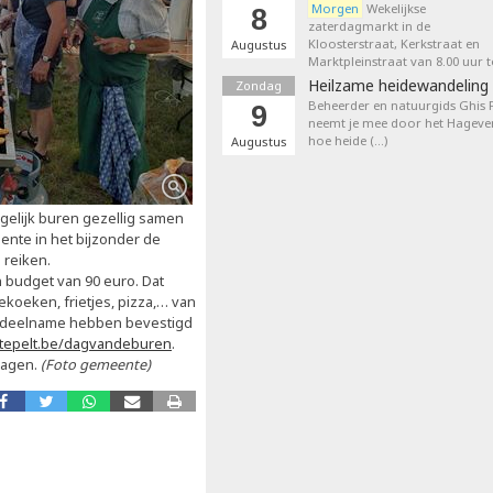
Morgen
Wekelijkse
8
zaterdagmarkt in de
Kloosterstraat, Kerkstraat en
Augustus
Marktpleinstraat van 8.00 uur t
Heilzame heidewandeling 
Zondag
Beheerder en natuurgids Ghis
9
neemt je mee door het Hageven
hoe heide (…)
Augustus
gelijk buren gezellig samen
eente in het bijzonder de
 reiken.
budget van 90 euro. Dat
fiekoeken, frietjes, pizza,… van
un deelname hebben bevestigd
epelt.be/dagvandeburen
.
ragen.
(Foto gemeente)