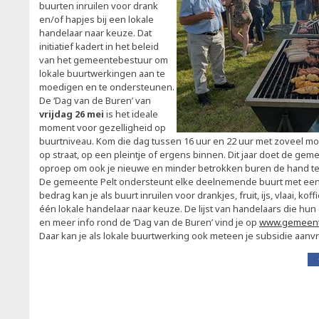
buurten inruilen voor drank
en/of hapjes bij een lokale
handelaar naar keuze. Dat
initiatief kadert in het beleid
van het gemeentebestuur om
lokale buurtwerkingen aan te
moedigen en te ondersteunen.
De ‘Dag van de Buren’ van
vrijdag 26 mei
is het ideale
moment voor gezelligheid op
buurtniveau. Kom die dag tussen 16 uur en 22 uur met zoveel mo
op straat, op een pleintje of ergens binnen. Dit jaar doet de gem
oproep om ook je nieuwe en minder betrokken buren de hand te
De gemeente Pelt ondersteunt elke deelnemende buurt met een 
bedrag kan je als buurt inruilen voor drankjes, fruit, ijs, vlaai, kof
één lokale handelaar naar keuze. De lijst van handelaars die h
en meer info rond de ‘Dag van de Buren’ vind je op
www.gemeent
Daar kan je als lokale buurtwerking ook meteen je subsidie aanv