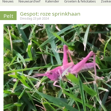
Nieuws
Nieuwsarchief
Kalender
Groeten & felicitaties
Zoeker
Gespot: roze sprinkhaan
Pelt
Dinsdag 23 juli 2024