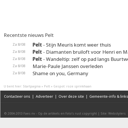
Recentste nieuws Pelt
Pelt
- Stijn Meuris komt weer thuis
Za 8/08
Pelt
- Diamanten bruiloft voor Henri en M
Za 8/08
Pelt
- Wandeltip: zelf op pad langs Buurt
Za 8/08
Marie-Paule Janssen overleden
Za 8/08
Shame on you, Germany
Za 8/08
U bent hier:
Startpagina
»
Pelt
»
Gespot: roze sprinkhaan
Contacteer ons
|
Adverteer
|
Over deze site
|
Gemeente-info & link
© 2004-2013
Faes nv
-
Op de artikels en foto’s rust copyright
|
Site: Webstylers