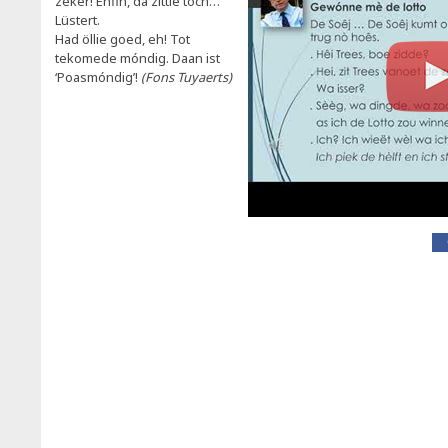
zeker! Enfin, dä zittie toch…
Lüstert.
Had öllie goed, eh! Tot
tekomede móndig. Daan ist
‘Poasmóndig’!
(Fons Tuyaerts)