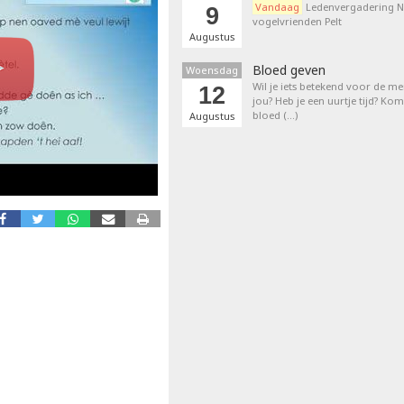
Vandaag
Ledenvergadering N
9
vogelvrienden Pelt
Augustus
Bloed geven
Woensdag
Wil je iets betekend voor de 
12
jou? Heb je een uurtje tijd? K
bloed (…)
Augustus