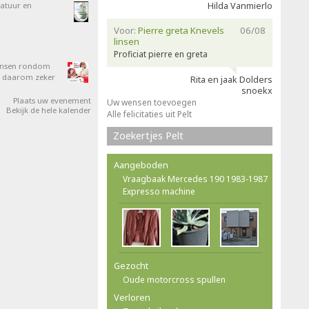
atuur en
Hilda Vanmierlo
Voor:
Pierre greta Knevels
06/08
linsen
Proficiat pierre en greta
mensen rondom
om daarom zeker
Rita en jaak Dolders
snoekx
Plaats uw evenement
Uw wensen toevoegen
Bekijk de hele kalender
Alle felicitaties uit Pelt
Zoekertjes Pelt
Aangeboden
Vraagbaak Mercedes 190 1983-1987
Expresso machine
Gezocht
Oude motorcross spullen
Verloren