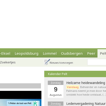
-Eksel
Leopoldsburg
Lommel
Oudsbergen
Peer
Pel
Zoekertjes
Nieuws toevoegen
Kalender Pelt
Heilzame heidewandeling 
Zondag
Vandaag
Beheerder en natuur
9
Palmans neemt je mee door het
ontdekt hoe heide ontstaat, (…
Augustus
Ledenvergadering Natuur
Zondag