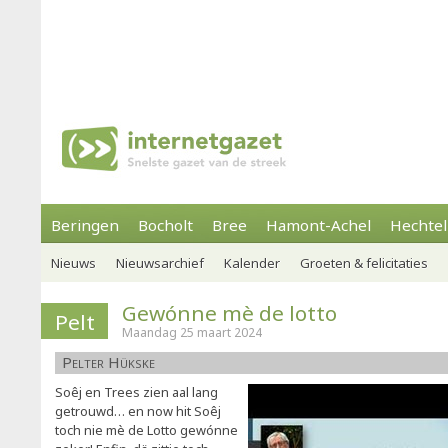
Beringen
Bocholt
Bree
Hamont-Achel
Hechtel
Nieuws
Nieuwsarchief
Kalender
Groeten & felicitaties
Gewónne mè de lotto
Pelt
Maandag 25 maart 2024
Pelter Hükske
Soêj en Trees zien aal lang
getrouwd… en now hit Soêj
toch nie mè de Lotto gewónne