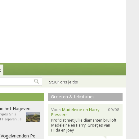
t
Stuur ons je tip!
Groeten & felicitaties
in het Hageven
Voor:
Madeleine en Harry
09/08
gids Ghis
Plessers
 Hageven. Je
Proficiat met jullie diamanten bruiloft
)
Madeleine en Harry. Groetjes van
Hilda en Joey
 Vogelvrienden Pe