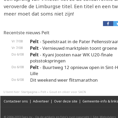
veroverde de Limburgse titel. Een titel en een tw
meer moet dat soms niet zijn!
Recentste nieuws Pelt
Pelt
- Speelstraat in de Pater Pellensstraa
Vr 7/08
Pelt
- Vernieuwd marktplein toont groene
Vr 7/08
Pelt
- Kyani Joosten naar WK U20-finale
Do 6/08
polsstokspringen
Pelt
- Buurtweg 12 opnieuw open in Sint-H
Do 6/08
Lille
Dit weekend weer flitsmarathon
Do 6/08
U bent hier:
Startpagina
»
Pelt
»
Goud en zilver voor SACN
Contacteer ons
|
Adverteer
|
Over deze site
|
Gemeente-info & link
© 2004-2013
Faes nv
-
Op de artikels en foto’s rust copyright
|
Site: Webstylers