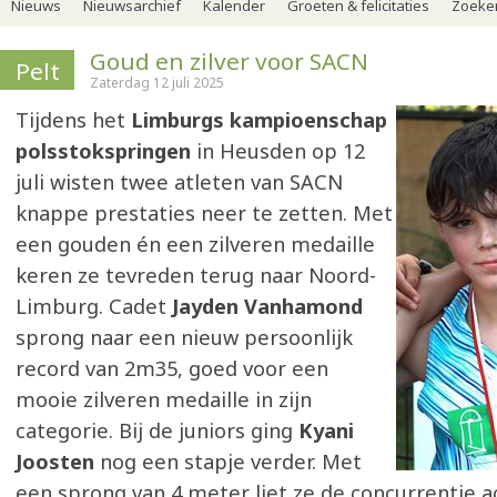
Nieuws
Nieuwsarchief
Kalender
Groeten & felicitaties
Zoeker
Goud en zilver voor SACN
Pelt
Zaterdag 12 juli 2025
Tijdens het
Limburgs kampioenschap
polsstokspringen
in Heusden op 12
juli wisten twee atleten van SACN
knappe prestaties neer te zetten. Met
een gouden én een zilveren medaille
keren ze tevreden terug naar Noord-
Limburg. Cadet
Jayden Vanhamond
sprong naar een nieuw persoonlijk
record van 2m35, goed voor een
mooie zilveren medaille in zijn
categorie. Bij de juniors ging
Kyani
Joosten
nog een stapje verder. Met
een sprong van 4 meter liet ze de concurrentie a