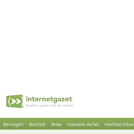
Beringen
Bocholt
Bree
Hamont-Achel
Hechtel-Ekse