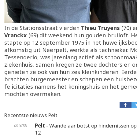
In de Stationsstraat vierden
Thieu Truyens
(70) 
Vranckx
(69) dit weekend hun gouden bruiloft. H
stapte op 12 september 1975 in het huwelijksboo
afkomstig uit Neerpelt, werkte als technieker. Mo
Tessenderlo, was jarenlang actief als schoonmaak
ziekenhuis. Samen kregen ze twee dochters en 
genieten ze ook van hun zes kleinkinderen. Eerd
brachten burgemeester en schepen een huisbezo
felicitaties namens het koningshuis en het gem
mochten overmaken.
Recentste nieuws Pelt
Pelt
- Wandelaar botst op hindernissen o
Zo 9/08
12