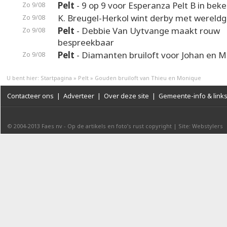
Pelt
- 9 op 9 voor Esperanza Pelt B in beke
Zo 9/08
K. Breugel-Herkol wint derby met wereldg
Zo 9/08
Pelt
- Debbie Van Uytvange maakt rouw
Zo 9/08
bespreekbaar
Pelt
- Diamanten bruiloft voor Johan en M
Zo 9/08
U bent hier:
Startpagina
»
Pelt
»
Gouden bruiloft van Thieu en Monique
Contacteer ons
|
Adverteer
|
Over deze site
|
Gemeente-info & link
© 2004-2013
Faes nv
-
Op de artikels en foto’s rust copyright
|
Site: Webstylers