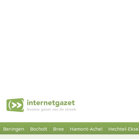
Beringen
Bocholt
Bree
Hamont-Achel
Hechtel-Ekse