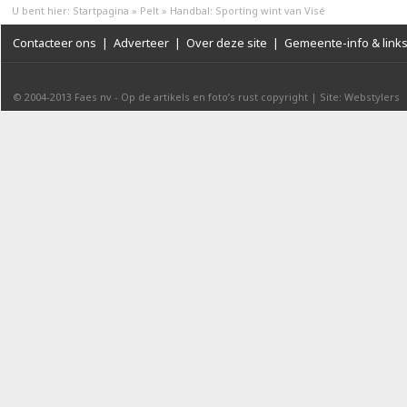
U bent hier:
Startpagina
»
Pelt
»
Handbal: Sporting wint van Visé
Contacteer ons
|
Adverteer
|
Over deze site
|
Gemeente-info & link
© 2004-2013
Faes nv
-
Op de artikels en foto’s rust copyright
|
Site: Webstylers