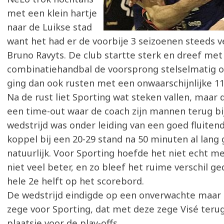
met een klein hartje
naar de Luikse stad
want het had er de voorbije 3 seizoenen steeds v
Bruno Ravyts. De club startte sterk en dreef met
combinatiehandbal de voorsprong stelselmatig o
ging dan ook rusten met een onwaarschijnlijke 1
Na de rust liet Sporting wat steken vallen, maar 
een time-out waar de coach zijn mannen terug bij
wedstrijd was onder leiding van een goed fluite
koppel bij een 20-29 stand na 50 minuten al lang
natuurlijk. Voor Sporting hoefde het niet echt me
niet veel beter, en zo bleef het ruime verschil g
hele 2e helft op het scorebord.
De wedstrijd eindigde op een onverwachte maar
zege voor Sporting, dat met deze zege Visé teru
plaatsje voor de play-offs.