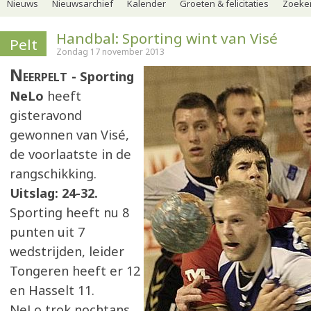
Nieuws
Nieuwsarchief
Kalender
Groeten & felicitaties
Zoeker
Handbal: Sporting wint van Visé
Pelt
Zondag 17 november 2013
Neerpelt
Sporting
NeLo
heeft
gisteravond
gewonnen van Visé,
de voorlaatste in de
rangschikking.
Uitslag: 24-32.
Sporting heeft nu 8
punten uit 7
wedstrijden, leider
Tongeren heeft er 12
en Hasselt 11.
NeLo trok nochtans