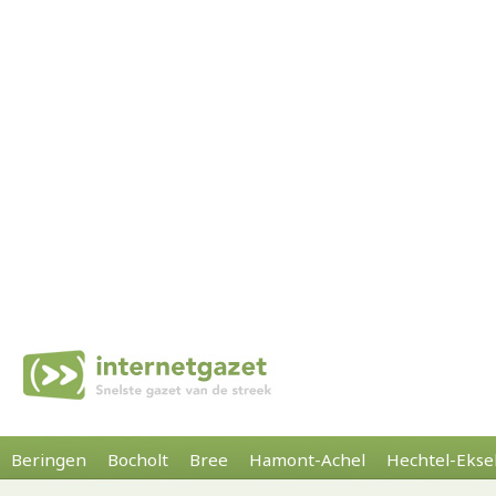
Beringen
Bocholt
Bree
Hamont-Achel
Hechtel-Ekse