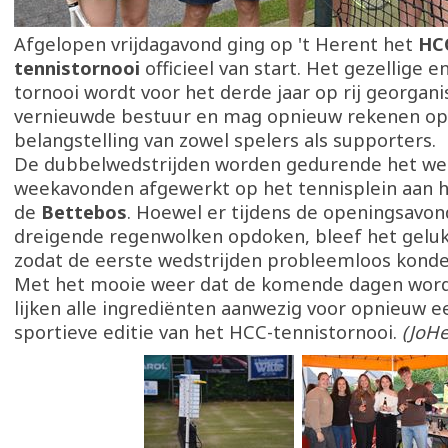
Afgelopen vrijdagavond ging op 't Herent het
HC
tennistornooi
officieel van start. Het gezellige e
tornooi wordt voor het derde jaar op rij georgan
vernieuwde bestuur en mag opnieuw rekenen op
belangstelling van zowel spelers als supporters.
De dubbelwedstrijden worden gedurende het we
weekavonden afgewerkt op het tennisplein aan he
de
Bettebos
. Hoewel er tijdens de openingsavon
dreigende regenwolken opdoken, bleef het gelu
zodat de eerste wedstrijden probleemloos konde
Met het mooie weer dat de komende dagen word
lijken alle ingrediënten aanwezig voor opnieuw 
sportieve editie van het HCC-tennistornooi.
(JoHe