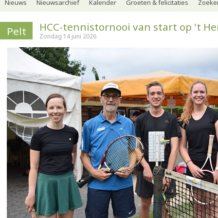
Nieuws
Nieuwsarchief
Kalender
Groeten & felicitaties
Zoeker
HCC-tennistornooi van start op 't H
Pelt
Zondag 14 juni 2026