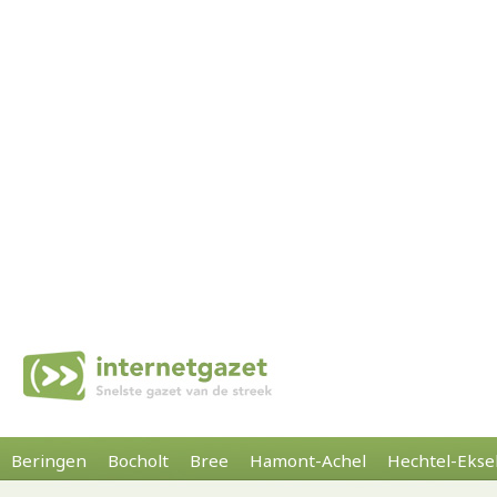
Beringen
Bocholt
Bree
Hamont-Achel
Hechtel-Ekse