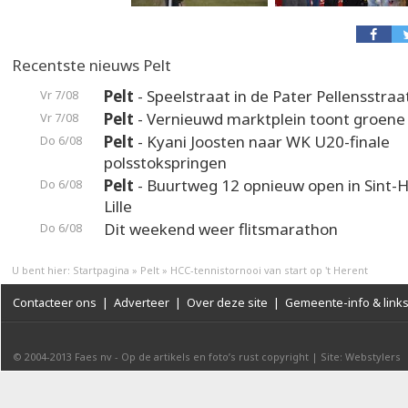
Recentste nieuws Pelt
Pelt
- Speelstraat in de Pater Pellensstraa
Vr 7/08
Pelt
- Vernieuwd marktplein toont groene
Vr 7/08
Pelt
- Kyani Joosten naar WK U20-finale
Do 6/08
polsstokspringen
Pelt
- Buurtweg 12 opnieuw open in Sint-H
Do 6/08
Lille
Dit weekend weer flitsmarathon
Do 6/08
U bent hier:
Startpagina
»
Pelt
»
HCC-tennistornooi van start op 't Herent
Contacteer ons
|
Adverteer
|
Over deze site
|
Gemeente-info & link
© 2004-2013
Faes nv
-
Op de artikels en foto’s rust copyright
|
Site: Webstylers