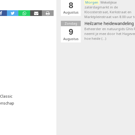
Morgen
Wekelijkse
8
zaterdagmarkt in de
Kloosterstraat, Kerkstraat en
Augustus
Marktpleinstraat van 8.00 uur t
Heilzame heidewandeling 
Zondag
Beheerder en natuurgids Ghis
9
neemt je mee door het Hageven
hoe heide (…)
Augustus
Classic
oenschap