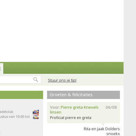
t
Stuur ons je tip!
Groeten & felicitaties
Voor:
Pierre greta Knevels
06/08
Padelclub
linsen
stus van 10:00 tot
Proficiat pierre en greta
Rita en jaak Dolders
t
snoekx