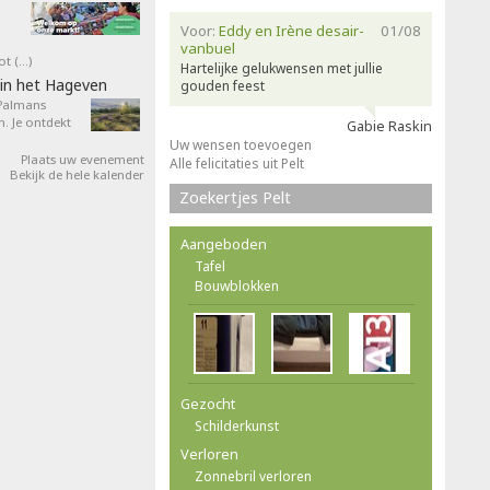
Voor:
Eddy en Irène desair-
01/08
vanbuel
ot (…)
Hartelijke gelukwensen met jullie
in het Hageven
gouden feest
 Palmans
. Je ontdekt
Gabie Raskin
Uw wensen toevoegen
Plaats uw evenement
Alle felicitaties uit Pelt
Bekijk de hele kalender
Zoekertjes Pelt
Aangeboden
Tafel
Bouwblokken
Gezocht
Schilderkunst
Verloren
Zonnebril verloren