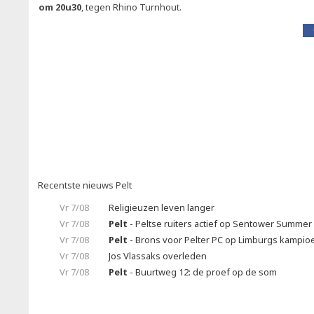
om 20u30
, tegen Rhino Turnhout.
Recentste nieuws Pelt
Vr 7/08
Religieuzen leven langer
Vr 7/08
Pelt
- Peltse ruiters actief op Sentower Summer 
Vr 7/08
Pelt
- Brons voor Pelter PC op Limburgs kampi
Vr 7/08
Jos Vlassaks overleden
Vr 7/08
Pelt
- Buurtweg 12: de proef op de som