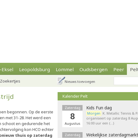
-Eksel
Leopoldsburg
Lommel
Oudsbergen
Peer
Pel
Zoekertjes
Nieuws toevoegen
trijd
Kalender Pelt
Kids Fun dag
Zaterdag
zoen begonnen. Op de eerste
Morgen
K. Metallic Tennis & 
8
en met 31-28. Het werd een
organiseert op zaterdag 8 Augu
en schoot en gedurende het
16:00 uur een (…)
Augustus
achtervolging kon HCO echter
Wekelijkse zaterdagmark
nieuw thuis op zaterdag
Zaterdag