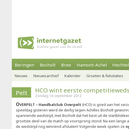
Beringen
Bocholt
Bree
Hamont-Achel
Hechtel
Nieuws
Nieuwsarchief
Kalender
Groeten & felicitaties
HCO wint eerste competitieweds
Pelt
Zondag 16 september 2012
Overpelt
Handbalclub Overpelt
(HCO) is goed aan het sei
speeldag gisteren werd de derby tegen Achilles Bocholt gewonn
spannende wedstrijd, met Bocholt dat het best uit de startblokk
grootste deel van de match op voorsprong stond. Na een lange 
de wedstrijd nog winnend afsluiten! Volgende week spelen ze
op