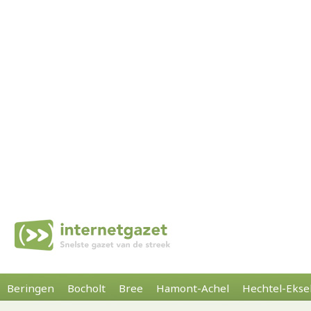
Beringen
Bocholt
Bree
Hamont-Achel
Hechtel-Ekse