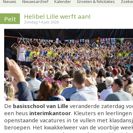
Nieuws
Nieuwsarchief
Kalender
Groeten & felicitaties
Zoeker
Helibel Lille werft aan!
Pelt
Zondag 14 juni 2026
De
basisschool van Lille
veranderde zaterdag voo
een heus
interimkantoor
. Kleuters en leerlinge
openstaande vacatures in te vullen met klasdansje
beroepen. Het kwakkelweer van de voorbije week