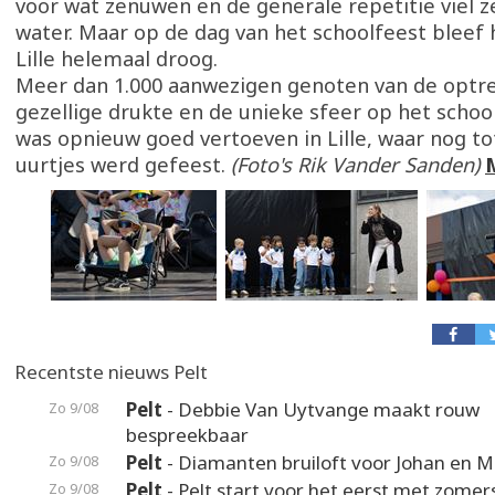
voor wat zenuwen en de generale repetitie viel ze
water. Maar op de dag van het schoolfeest bleef h
Lille helemaal droog.
Meer dan 1.000 aanwezigen genoten van de optr
gezellige drukte en de unieke sfeer op het scho
was opnieuw goed vertoeven in Lille, waar nog tot
uurtjes werd gefeest.
(Foto's Rik Vander Sanden)
Recentste nieuws Pelt
Pelt
- Debbie Van Uytvange maakt rouw
Zo 9/08
bespreekbaar
Pelt
- Diamanten bruiloft voor Johan en M
Zo 9/08
Pelt
- Pelt start voor het eerst met zomer
Zo 9/08