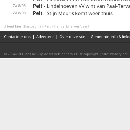
Pelt
- Lindelhoeven VV wint van Paal-Terv
Za 8/08
Pelt
- Stijn Meuris komt weer thuis
Za 8/08
U bent hier:
Startpagina
»
Pelt
»
Helibel Lille werft aan!
Contacteer ons
|
Adverteer
|
Over deze site
|
Gemeente-info & link
© 2004-2013
Faes nv
-
Op de artikels en foto’s rust copyright
|
Site: Webstylers