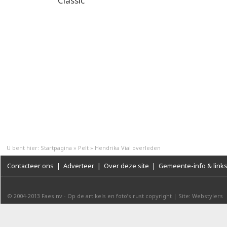
Classic
U bent hier:
Startpagina
»
Pelt
»
Hendrika Vial overleden
Contacteer ons
|
Adverteer
|
Over deze site
|
Gemeente-info & link
© 2004-2013
Faes nv
-
Op de artikels en foto’s rust copyright
|
Site: Webstylers