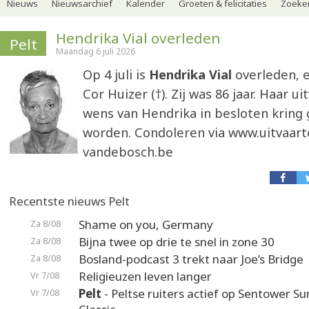
Nieuws
Nieuwsarchief
Kalender
Groeten & felicitaties
Zoeker
Hendrika Vial overleden
Pelt
Maandag 6 juli 2026
Op 4 juli is
Hendrika Vial
overleden, 
Cor Huizer (†). Zij was 86 jaar. Haar ui
wens van Hendrika in besloten kring
worden. Condoleren via www.uitvaar
vandebosch.be
Recentste nieuws Pelt
Shame on you, Germany
Za 8/08
Bijna twee op drie te snel in zone 30
Za 8/08
Bosland-podcast 3 trekt naar Joe’s Bridge
Za 8/08
Religieuzen leven langer
Vr 7/08
Pelt
- Peltse ruiters actief op Sentower 
Vr 7/08