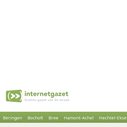
Beringen
Bocholt
Bree
Hamont-Achel
Hechtel-Ekse