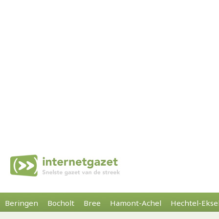
Beringen
Bocholt
Bree
Hamont-Achel
Hechtel-Ekse