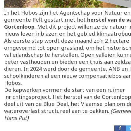
In het Hobos zijn het Agentschap voor Natuur en
gemeente Pelt gestart met het
herstel van de va
Gortenloop
. Met dit project willen ze de natuur i
nieuw leven inblazen en het gebied klimaatrobu
Als eerste stap wordt deze maand zo’n 2 hectare
omgevormd tot open grasland, om het historisc
valleilandschap te herstellen. Open valleien kun
beter vasthouden en bieden een thuis aan zeldz
dieren. In 2024 werd door de gemeente, ANB en l
schoolkinderen al een nieuw compensatiebos aan
Hobos.
De kapwerken vormen de start van een ruimer
inrichtingsproject. Het herstel van de Gortenloo
deel uit van de Blue Deal, het Vlaamse plan om 
wateroverlast structureel aan te pakken.
(Gemeen
Hans Put)