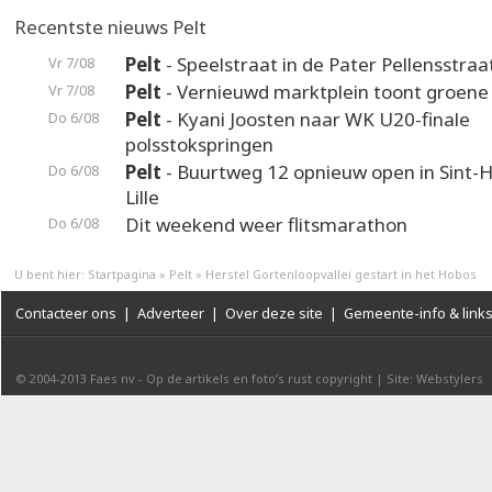
Recentste nieuws Pelt
Pelt
- Speelstraat in de Pater Pellensstraa
Vr 7/08
Pelt
- Vernieuwd marktplein toont groene
Vr 7/08
Pelt
- Kyani Joosten naar WK U20-finale
Do 6/08
polsstokspringen
Pelt
- Buurtweg 12 opnieuw open in Sint-H
Do 6/08
Lille
Dit weekend weer flitsmarathon
Do 6/08
U bent hier:
Startpagina
»
Pelt
»
Herstel Gortenloopvallei gestart in het Hobos
Contacteer ons
|
Adverteer
|
Over deze site
|
Gemeente-info & link
© 2004-2013
Faes nv
-
Op de artikels en foto’s rust copyright
|
Site: Webstylers