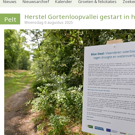
Nieuws
Nieuwsarchief
Kalender
Groeten & felicitaties
Zoeker
Herstel Gortenloopvallei gestart in 
Pelt
Woensdag 6 augustus 2025