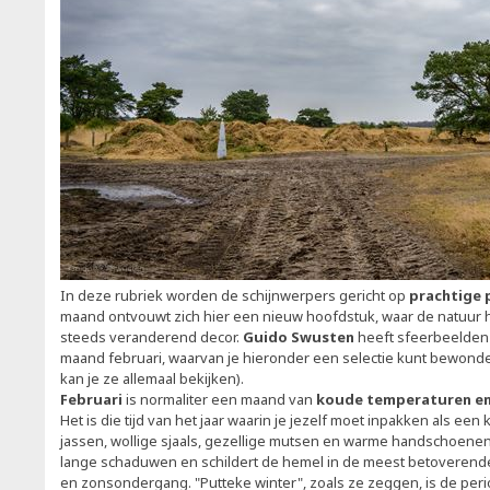
In deze rubriek worden de schijnwerpers gericht op
prachtige 
maand ontvouwt zich hier een nieuw hoofdstuk, waar de natuur h
steeds veranderend decor.
Guido Swusten
heeft sfeerbeelden 
maand februari, waarvan je hieronder een selectie kunt bewonder
kan je ze allemaal bekijken).
Februari
is normaliter een maand van
koude temperaturen en
Het is die tijd van het jaar waarin je jezelf moet inpakken als een
jassen, wollige sjaals, gezellige mutsen en warme handschoenen
lange schaduwen en schildert de hemel in de meest betoverende
en zonsondergang. "Putteke winter", zoals ze zeggen, is de perio