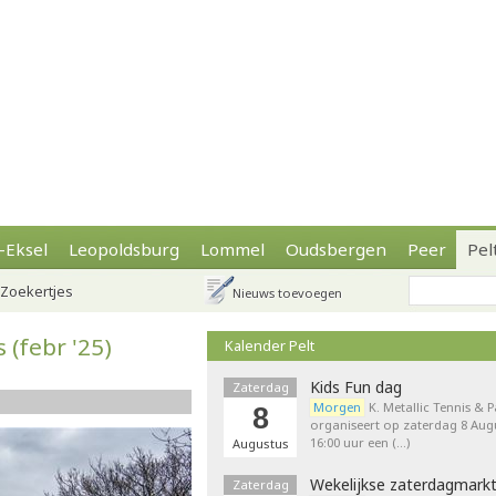
-Eksel
Leopoldsburg
Lommel
Oudsbergen
Peer
Pel
Zoekertjes
Nieuws toevoegen
(febr '25)
Kalender Pelt
Kids Fun dag
Zaterdag
Morgen
K. Metallic Tennis & 
8
organiseert op zaterdag 8 Augu
16:00 uur een (…)
Augustus
Wekelijkse zaterdagmark
Zaterdag