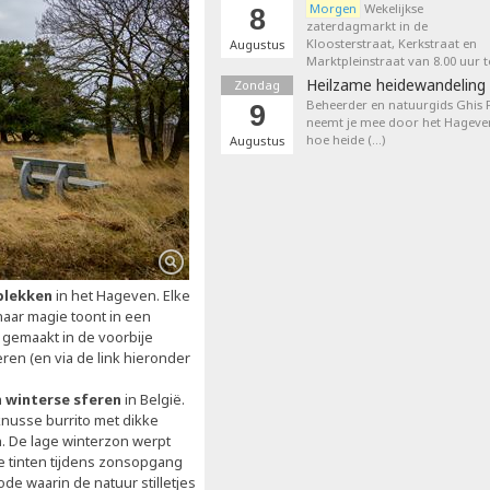
Morgen
Wekelijkse
8
zaterdagmarkt in de
Kloosterstraat, Kerkstraat en
Augustus
Marktpleinstraat van 8.00 uur t
Heilzame heidewandeling 
Zondag
Beheerder en natuurgids Ghis
9
neemt je mee door het Hageven
hoe heide (…)
Augustus
plekken
in het Hageven. Elke
aar magie toont in een
gemaakt in de voorbije
en (en via de link hieronder
 winterse sferen
in België.
 knusse burrito met dikke
. De lage winterzon werpt
 tinten tijdens zonsopgang
de waarin de natuur stilletjes