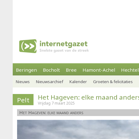
Beringen
Bocholt
Bree
Hamont-Achel
Hechtel
Nieuws
Nieuwsarchief
Kalender
Groeten & felicitaties
Het Hageven: elke maand anders 
Pelt
Vrijdag 7 maart 2025
Het Hageven: elke maand anders