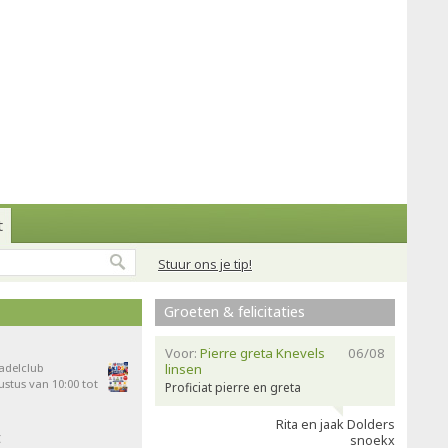
t
Stuur ons je tip!
Groeten & felicitaties
Voor:
Pierre greta Knevels
06/08
Padelclub
linsen
stus van 10:00 tot
Proficiat pierre en greta
Rita en jaak Dolders
t
snoekx