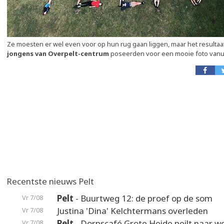
Ze moesten er wel even voor op hun rug gaan liggen, maar het resultaat
jongens van Overpelt-centrum
poseerden voor een mooie foto vanu
Recentste nieuws Pelt
Pelt
- Buurtweg 12: de proef op de som
Vr 7/08
Justina 'Dina' Kelchtermans overleden
Vr 7/08
Pelt
- Dorpscafé Grote Heide peilt naar 
Vr 7/08