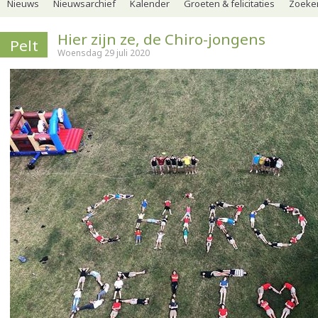
Nieuws
Nieuwsarchief
Kalender
Groeten & felicitaties
Zoeker
Hier zijn ze, de Chiro-jongens
Pelt
Woensdag 29 juli 2020