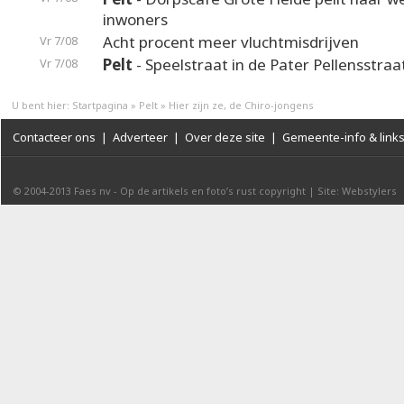
inwoners
Acht procent meer vluchtmisdrijven
Vr 7/08
Pelt
- Speelstraat in de Pater Pellensstraa
Vr 7/08
U bent hier:
Startpagina
»
Pelt
»
Hier zijn ze, de Chiro-jongens
Contacteer ons
|
Adverteer
|
Over deze site
|
Gemeente-info & link
© 2004-2013
Faes nv
-
Op de artikels en foto’s rust copyright
|
Site: Webstylers