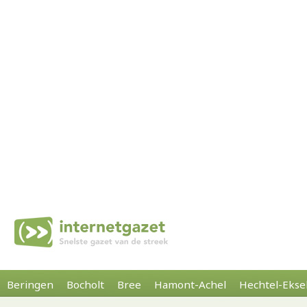
Beringen
Bocholt
Bree
Hamont-Achel
Hechtel-Ekse