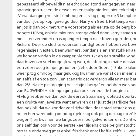
gepasseerd alhoewel dit niet echt goed stond aangegeven, naar ve
spanningen tussen de gewesten en taalgebieden, niet enkel bij 
"Vanaf dan ging het steil omhoog en al vlug gingen de 3 kempha
vandoor, Jos op kop, gevolgd door Harry en Geert. Het tempo van
en Jos is dan ook met ruime voorsprong als eerste op de berg 
hoogte1106m), enkele minuten later gevolgd door Harry samen me
niet laten verleiden en is op eigen tempo naar boven gereden, 
Richard. Door de slechte weersomstandigheden hebben we bove
regenjasjes, vesten, beenwarmers, bandana's en armstukken aan
we konden vinden in de camper. Slechts 12° en een strakke win
daarboven zo snel mogelijk weg wou, de afdaling in natte omst
een zeer rustig tempo genomen (zelfs door Geert...). Enkele kil
weer pittig omhoog maar gelukkig kwamen we vanaf dan in een a
en zelfs af en toe zon. Een scenario dat verderop alleen maar b
dan 25°! Na de pitstop ging het lichtjes bergaf en hebben we vo
van RUGWIND! Het tempo ging dan ook serieus de hoogte in.
Al vlug hebben we dan ook de eerste Spaanse grootstad doorkru
een drukte van jewelste want er waren daar juist de jaarlijkse f
dan ook blij dat we zonder veel tijdverlies deze stad achter ons
het echter weer pittig omhoog (gelukkig ook pittig omlaag op zé
wegen !) en kwamen we langs zeer mooi golvend terrein. De rit
ons zelf dan ook voor de eerste keer tijdens onze pelgrimstocht 
terrasje onderweg (met enkel frisdrank en/of koffie zelfs !). Eve