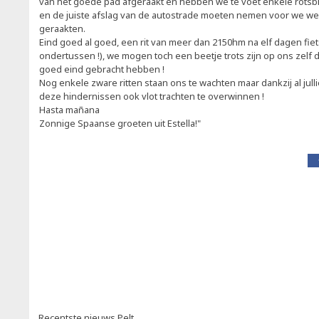
van het goede pad afgeraakt en hebben we te voet enkele rot
en de juiste afslag van de autostrade moeten nemen voor we w
geraakten.
Eind goed al goed, een rit van meer dan 2150hm na elf dagen fiet
ondertussen !), we mogen toch een beetje trots zijn op ons zelf d
goed eind gebracht hebben !
Nog enkele zware ritten staan ons te wachten maar dankzij al ju
deze hindernissen ook vlot trachten te overwinnen !
Hasta mañana
Zonnige Spaanse groeten uit Estella!"
Recentste nieuws Pelt