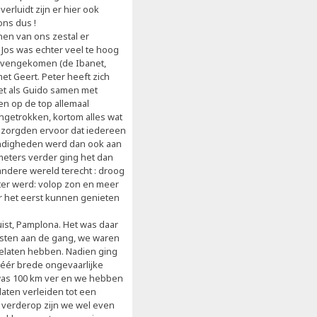
rluidt zijn er hier ook
ons dus !
nen van ons zestal er
 Jos was echter veel te hoog
bovengekomen (de Ibanet,
t Geert. Peter heeft zich
net als Guido samen met
n op de top allemaal
getrokken, kortom alles wat
d zorgden ervoor dat iedereen
andigheden werd dan ook aan
ometers verder ging het dan
ndere wereld terecht : droog
eter werd: volop zon en meer
or het eerst kunnen genieten
ist, Pamplona. Het was daar
eesten aan de gang, we waren
 gelaten hebben. Nadien ging
ééér brede ongevaarlijke
 was 100 km ver en we hebben
laten verleiden tot een
n verderop zijn we wel even