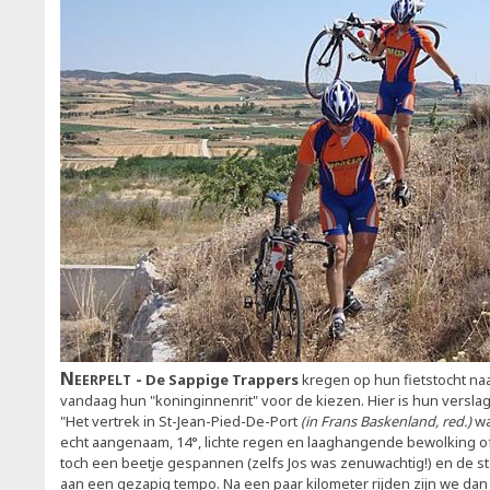
Neerpelt
De Sappige Trappers
kregen op hun fietstocht na
vandaag hun "koninginnenrit" voor de kiezen. Hier is hun verslag
"Het vertrek in St-Jean-Pied-De-Port
(in Frans Baskenland, red.)
wa
echt aangenaam, 14°, lichte regen en laaghangende bewolking o
toch een beetje gespannen (zelfs Jos was zenuwachtig!) en de st
aan een gezapig tempo. Na een paar kilometer rijden zijn we da