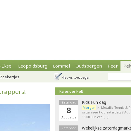
-Eksel
Leopoldsburg
Lommel
Oudsbergen
Peer
Pel
Zoekertjes
Nieuws toevoegen
trappers!
Kalender Pelt
Kids Fun dag
Zaterdag
Morgen
K. Metallic Tennis & 
8
organiseert op zaterdag 8 Augu
16:00 uur een (…)
Augustus
Wekelijkse zaterdagmark
Zaterdag