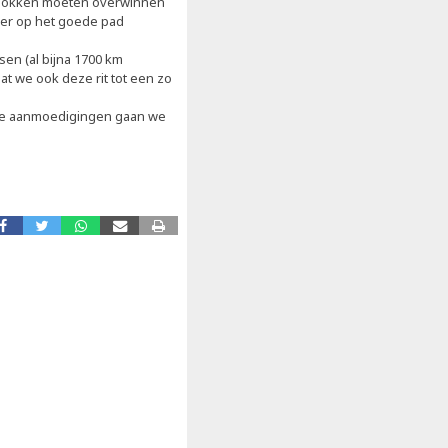
sblokken moeten overwinnen
eer op het goede pad
sen (al bijna 1700 km
at we ook deze rit tot een zo
llie aanmoedigingen gaan we