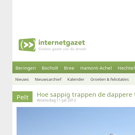
Beringen
Bocholt
Bree
Hamont-Achel
Hechtel
Nieuws
Nieuwsarchief
Kalender
Groeten & felicitaties
Hoe sappig trappen de dappere 
Pelt
Woensdag 11 juli 2012