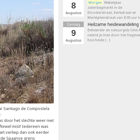
Morgen
Wekelijkse
8
zaterdagmarkt in de
Kloosterstraat, Kerkstraat en
Augustus
Marktpleinstraat van 8.00 uur t
Heilzame heidewandeling 
Zondag
Beheerder en natuurgids Ghis
9
neemt je mee door het Hageven
hoe heide (…)
Augustus
ar Santiago de Compostela
:
s door het slechte weer niet
ftewel mist! Iedereen was
art verliep dan ook eerder
n de Spaanse grens