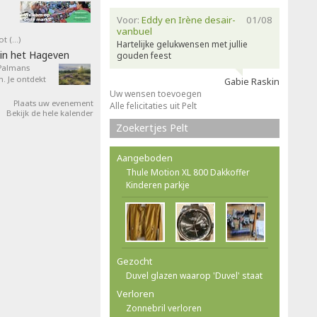
Voor:
Eddy en Irène desair-
01/08
vanbuel
ot (…)
Hartelijke gelukwensen met jullie
in het Hageven
gouden feest
 Palmans
. Je ontdekt
Gabie Raskin
Uw wensen toevoegen
Plaats uw evenement
Alle felicitaties uit Pelt
Bekijk de hele kalender
Zoekertjes Pelt
Aangeboden
Thule Motion XL 800 Dakkoffer
Kinderen parkje
Gezocht
Duvel glazen waarop 'Duvel' staat
Verloren
Zonnebril verloren