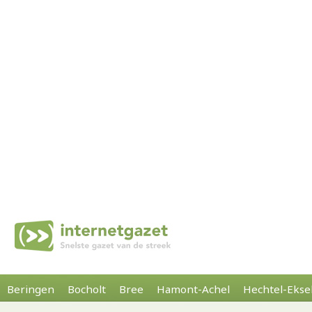
Beringen
Bocholt
Bree
Hamont-Achel
Hechtel-Ekse