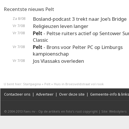
Recentste nieuws Pelt
Bosland-podcast 3 trekt naar Joe’s Bridge
Za 8/08
Religieuzen leven langer
Vr 7/08
Pelt
- Peltse ruiters actief op Sentower 
Vr 7/08
Classic
Pelt
- Brons voor Pelter PC op Limburgs
Vr 7/08
kampioenschap
Jos Vlassaks overleden
Vr 7/08
U bent hier:
Startpagina
»
Pelt
»
Huis in Broesveldstraat vol rook
Contacteer ons
|
Adverteer
|
Over deze site
|
Gemeente-info & link
© 2004-2013
Faes nv
-
Op de artikels en foto’s rust copyright
|
Site: Webstylers