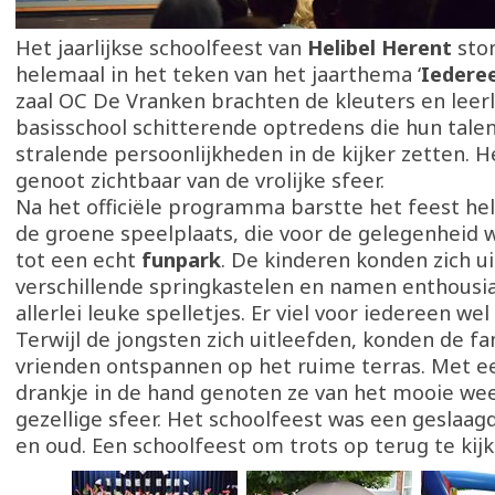
Het jaarlijkse schoolfeest van
Helibel Herent
ston
helemaal in het teken van het jaarthema ‘
Iederee
zaal OC De Vranken brachten de kleuters en leer
basisschool schitterende optredens die hun tale
stralende persoonlijkheden in de kijker zetten. H
genoot zichtbaar van de vrolijke sfeer.
Na het officiële programma barstte het feest he
de groene speelplaats, die voor de gelegenheid
tot een echt
funpark
. De kinderen konden zich u
verschillende springkastelen en namen enthousia
allerlei leuke spelletjes. Er viel voor iedereen we
Terwijl de jongsten zich uitleefden, konden de fa
vrienden ontspannen op het ruime terras. Met e
drankje in de hand genoten ze van het mooie we
gezellige sfeer. Het schoolfeest was een geslaag
en oud. Een schoolfeest om trots op terug te kij