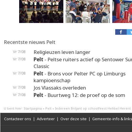
Recentste nieuws Pelt
Religieuzen leven langer
Vr 7/08
Pelt
- Peltse ruiters actief op Sentower 
Vr 7/08
Classic
Pelt
- Brons voor Pelter PC op Limburgs
Vr 7/08
kampioenschap
Jos Vlassaks overleden
Vr 7/08
Pelt
- Buurtweg 12: de proef op de som
Vr 7/08
U bent hier:
Startpagina
»
Pelt
»
Iedereen Briljant op schoolfeest Helibel Herent
Contacteer ons
|
Adverteer
|
Over deze site
|
Gemeente-info & link