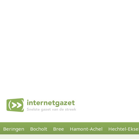
Beringen
Bocholt
Bree
Hamont-Achel
Hechtel-Ekse