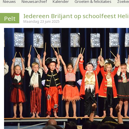
Nieuws
Nieuwsarchief
Kalender
Groeten & felicitaties
Zoeker
Iedereen Briljant op schoolfeest Hel
Pelt
Maandag 23 juni 2025