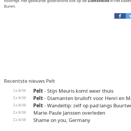
hoorntje. Het gebeurde gisteravond ook op de
Damsheide
in het kade
Buren.
Recentste nieuws Pelt
Pelt
- Stijn Meuris komt weer thuis
Za 8/08
Pelt
- Diamanten bruiloft voor Henri en M
Za 8/08
Pelt
- Wandeltip: zelf op pad langs Buurt
Za 8/08
Marie-Paule Janssen overleden
Za 8/08
Shame on you, Germany
Za 8/08