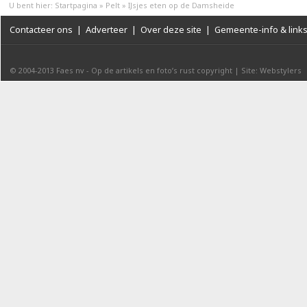
U bent hier:
Startpagina
»
Pelt
»
IJsjes eten op de Damsheide
Contacteer ons
|
Adverteer
|
Over deze site
|
Gemeente-info & link
© 2004-2013
Faes nv
-
Op de artikels en foto’s rust copyright
|
Site: Webstylers