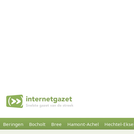
Beringen
Bocholt
Bree
Hamont-Achel
Hechtel-Ekse