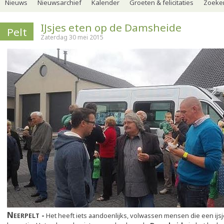
Nieuws
Nieuwsarchief
Kalender
Groeten & felicitaties
Zoeker
IJsjes eten op de Damsheide
Pelt
Zaterdag 30 mei 2015
Neerpelt
Het heeft iets aandoenlijks, volwassen mensen die een ijsj