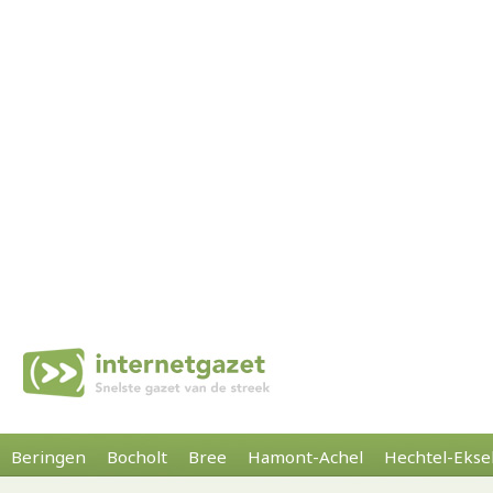
Beringen
Bocholt
Bree
Hamont-Achel
Hechtel-Ekse