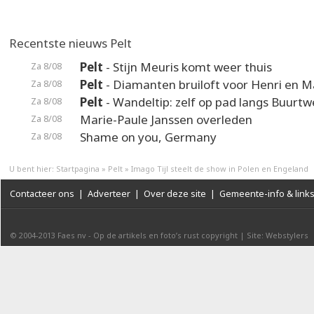
Recentste nieuws Pelt
Pelt
- Stijn Meuris komt weer thuis
Za 8/08
Pelt
- Diamanten bruiloft voor Henri en M
Za 8/08
Pelt
- Wandeltip: zelf op pad langs Buurt
Za 8/08
Marie-Paule Janssen overleden
Za 8/08
Shame on you, Germany
Za 8/08
U bent hier:
Startpagina
»
Pelt
»
Imago Tijl steelt de show in Polen en Engeland
Contacteer ons
|
Adverteer
|
Over deze site
|
Gemeente-info & link
© 2004-2013
Faes nv
-
Op de artikels en foto’s rust copyright
|
Site: Webstylers