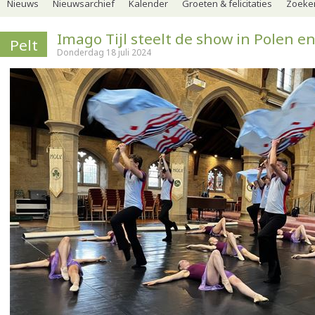
Nieuws
Nieuwsarchief
Kalender
Groeten & felicitaties
Zoeker
Imago Tijl steelt de show in Polen 
Pelt
Donderdag 18 juli 2024