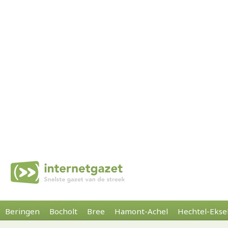
Beringen
Bocholt
Bree
Hamont-Achel
Hechtel-Ekse