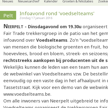
Nieuws
Nieuwsarchief
Kalender
Groeten & felicitaties
Zoeker
Infoavond rond 'voedselteams'
Pelt
Zondag 17 januari 2016
Neerpelt
Dinsdagavond om 19.30u
organiseert
Fair Trade trekkersgroep
in de patio van het ge
infoavond over
Voedselteams
. Zo'n "voedseltea
van mensen die biologische groenten en fruit, ho
hoevevlees, brood en bloem, streek- en seizoensp
rechtstreeks aankopen bij producenten uit de 
Wekelijks kunnen de leden van een team hun aan
de webwinkel van Voedselteams vzw. De bestelli
eenvoudig op een vaste dag in het afhaalpunt in 
Tassetstraat. Kijk voor een demo van de webwink
www.voedselteams.be.
Om alle inwoners van Neerpelt uitgebreid te in
Voedselteams organiseert de trekkersgroep Fair