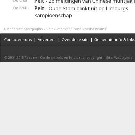
Pelt
- 26 meldingen van Chinese muntjak i
Do 6/08
Pelt
- Oude Stam blinkt uit op Limburgs
Do 6/08
kampioenschap
U bent hier:
Startpagina
»
Pelt
»
Infoavond rond 'voedselteams'
Contacteer ons
|
Adverteer
|
Over deze site
|
Gemeente-info & link
© 2004-2013
Faes nv
-
Op de artikels en foto’s rust copyright
|
Site: Webstylers