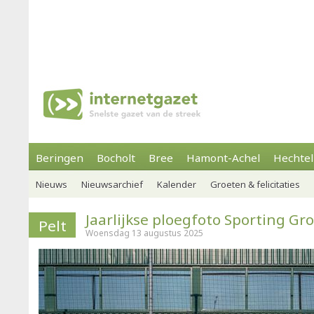
Beringen
Bocholt
Bree
Hamont-Achel
Hechtel
Nieuws
Nieuwsarchief
Kalender
Groeten & felicitaties
Jaarlijkse ploegfoto Sporting Gr
Pelt
Woensdag 13 augustus 2025