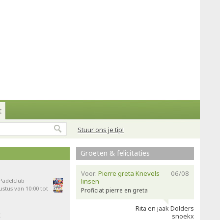
t
Stuur ons je tip!
Groeten & felicitaties
Voor:
Pierre greta Knevels
06/08
 Padelclub
linsen
stus van 10:00 tot
Proficiat pierre en greta
Rita en jaak Dolders
t
snoekx