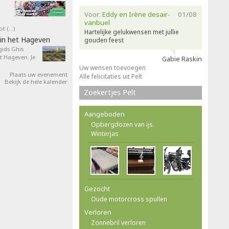
Voor:
Eddy en Irène desair-
01/08
vanbuel
ot (…)
Hartelijke gelukwensen met jullie
in het Hageven
gouden feest
ids Ghis
 Hageven. Je
Gabie Raskin
Uw wensen toevoegen
Plaats uw evenement
Alle felicitaties uit Pelt
Bekijk de hele kalender
Zoekertjes Pelt
Aangeboden
Opbergdozen van ijs.
Winterjas
Gezocht
Oude motorcross spullen
Verloren
Zonnebril verloren