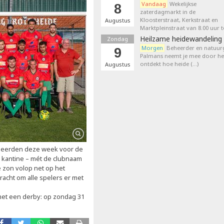
Vandaag
Wekelijkse
8
zaterdagmarkt in de
Kloosterstraat, Kerkstraat en
Augustus
Marktpleinstraat van 8.00 uur t
Heilzame heidewandeling 
Zondag
Morgen
Beheerder en natuurg
9
Palmans neemt je mee door het
ontdekt hoe heide (…)
Augustus
eerden deze week voor de
de kantine – mét de clubnaam
e zon volop net op het
acht om alle spelers er met
 met een derby: op zondag 31