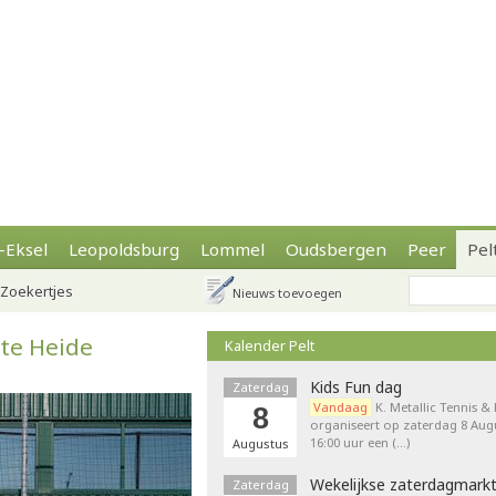
-Eksel
Leopoldsburg
Lommel
Oudsbergen
Peer
Pel
Zoekertjes
Nieuws toevoegen
ote Heide
Kalender Pelt
Kids Fun dag
Zaterdag
Vandaag
K. Metallic Tennis &
8
organiseert op zaterdag 8 Augu
16:00 uur een (…)
Augustus
Wekelijkse zaterdagmark
Zaterdag